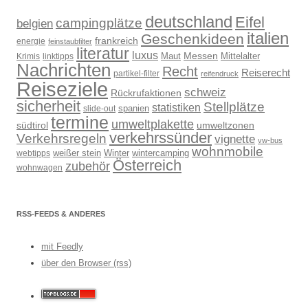
deutschland
Eifel
campingplätze
belgien
italien
Geschenkideen
frankreich
energie
feinstaubfilter
literatur
luxus
Messen
Mittelalter
linktipps
Maut
Krimis
Nachrichten
Recht
Reiserecht
partikel-filter
reifendruck
Reiseziele
schweiz
Rückrufaktionen
sicherheit
Stellplätze
statistiken
spanien
slide-out
termine
umweltplakette
südtirol
umweltzonen
verkehrssünder
Verkehrsregeln
vignette
vw-bus
wohnmobile
weißer stein
Winter
wintercamping
webtipps
Österreich
zubehör
wohnwagen
RSS-FEEDS & ANDERES
mit Feedly
über den Browser (rss)