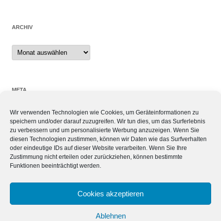
ARCHIV
Archiv
META
Wir verwenden Technologien wie Cookies, um Geräteinformationen zu
Anmelden
speichern und/oder darauf zuzugreifen. Wir tun dies, um das Surferlebnis
Eintrags-Feed
zu verbessern und um personalisierte Werbung anzuzeigen. Wenn Sie
Kommentar-Feed
diesen Technologien zustimmen, können wir Daten wie das Surfverhalten
oder eindeutige IDs auf dieser Website verarbeiten. Wenn Sie Ihre
WordPress.org
Zustimmung nicht erteilen oder zurückziehen, können bestimmte
Funktionen beeinträchtigt werden.
SIEBEN TAGE, SIEBEN THEMEN
Cookies akzeptieren
Ablehnen