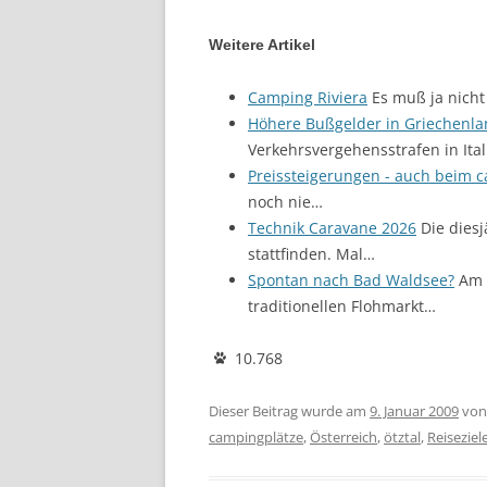
Weitere Artikel
Camping Riviera
Es muß ja nicht
Höhere Bußgelder in Griechenl
Verkehrsvergehensstrafen in Ital
Preissteigerungen - auch beim 
noch nie…
Technik Caravane 2026
Die diesj
stattfinden. Mal…
Spontan nach Bad Waldsee?
Am S
traditionellen Flohmarkt…
10.768
Dieser Beitrag wurde am
9. Januar 2009
vo
campingplätze
,
Österreich
,
ötztal
,
Reiseziel