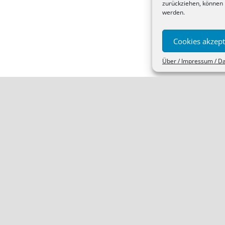
zurückziehen, können 
werden.
Cookies akzept
Über / Impressum / D