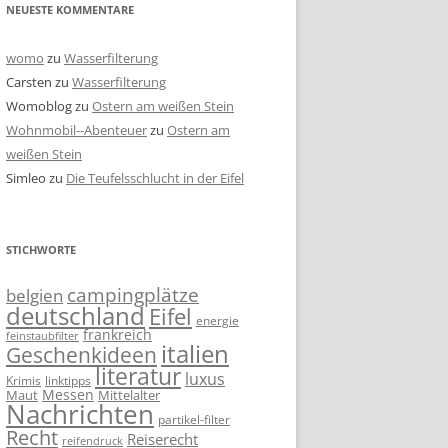
NEUESTE KOMMENTARE
womo
zu
Wasserfilterung
Carsten
zu
Wasserfilterung
Womoblog
zu
Ostern am weißen Stein
Wohnmobil--Abenteuer
zu
Ostern am
weißen Stein
Simleo
zu
Die Teufelsschlucht in der Eifel
STICHWORTE
campingplätze
belgien
deutschland
Eifel
energie
frankreich
feinstaubfilter
italien
Geschenkideen
literatur
luxus
linktipps
Krimis
Messen
Mittelalter
Maut
Nachrichten
partikel-filter
Recht
Reiserecht
reifendruck