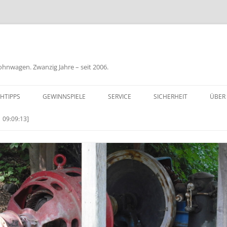
nwagen. Zwanzig Jahre – seit 2006.
HTIPPS
GEWINNSPIELE
SERVICE
SICHERHEIT
ÜBER
BIL
 09:09:13]