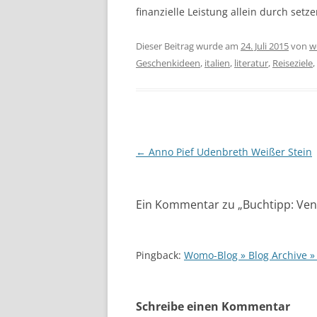
finanzielle Leistung allein durch setze
Dieser Beitrag wurde am
24. Juli 2015
von
w
Geschenkideen
,
italien
,
literatur
,
Reiseziele
,
Beitragsnavigation
←
Anno Pief Udenbreth Weißer Stein
Ein Kommentar zu „
Buchtipp: Ven
Pingback:
Womo-Blog » Blog Archive »
Schreibe einen Kommentar