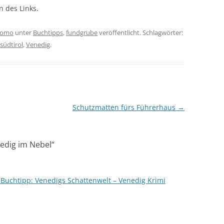
n des Links.
omo
unter
Buchtipps
,
fundgrube
veröffentlicht. Schlagwörter:
südtirol
,
Venedig
.
Schutzmatten fürs Führerhaus
→
edig im Nebel
“
 Buchtipp: Venedigs Schattenwelt – Venedig Krimi