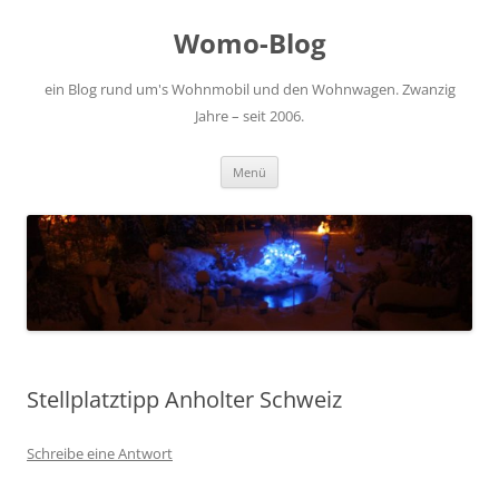
Zum
Inhalt
Womo-Blog
springen
ein Blog rund um's Wohnmobil und den Wohnwagen. Zwanzig
Jahre – seit 2006.
Menü
Stellplatztipp Anholter Schweiz
Schreibe eine Antwort