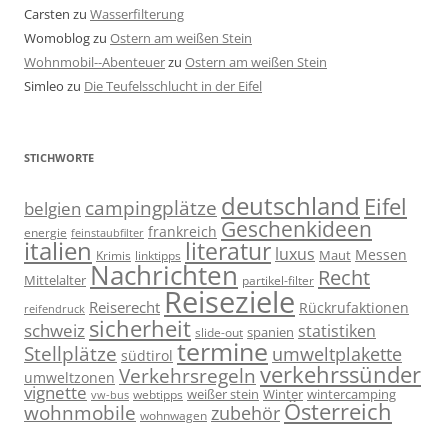
Carsten
zu
Wasserfilterung
Womoblog
zu
Ostern am weißen Stein
Wohnmobil--Abenteuer
zu
Ostern am weißen Stein
Simleo
zu
Die Teufelsschlucht in der Eifel
STICHWORTE
deutschland
Eifel
campingplätze
belgien
Geschenkideen
frankreich
energie
feinstaubfilter
italien
literatur
luxus
Messen
linktipps
Maut
Krimis
Nachrichten
Recht
Mittelalter
partikel-filter
Reiseziele
Reiserecht
Rückrufaktionen
reifendruck
sicherheit
schweiz
statistiken
spanien
slide-out
termine
Stellplätze
umweltplakette
südtirol
verkehrssünder
Verkehrsregeln
umweltzonen
vignette
weißer stein
Winter
wintercamping
webtipps
vw-bus
Österreich
wohnmobile
zubehör
wohnwagen