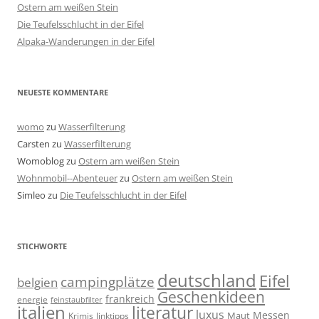
Ostern am weißen Stein
Die Teufelsschlucht in der Eifel
Alpaka-Wanderungen in der Eifel
NEUESTE KOMMENTARE
womo
zu
Wasserfilterung
Carsten
zu
Wasserfilterung
Womoblog
zu
Ostern am weißen Stein
Wohnmobil--Abenteuer
zu
Ostern am weißen Stein
Simleo
zu
Die Teufelsschlucht in der Eifel
STICHWORTE
deutschland
Eifel
campingplätze
belgien
Geschenkideen
frankreich
energie
feinstaubfilter
italien
literatur
luxus
Messen
linktipps
Maut
Krimis