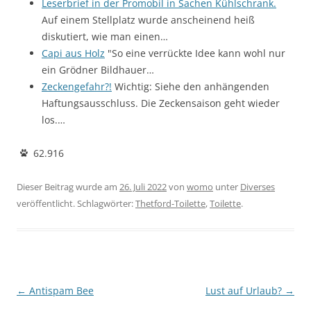
Leserbrief in der Promobil in Sachen Kühlschrank.
Auf einem Stellplatz wurde anscheinend heiß
diskutiert, wie man einen…
Capi aus Holz
"So eine verrückte Idee kann wohl nur
ein Grödner Bildhauer…
Zeckengefahr?!
Wichtig: Siehe den anhängenden
Haftungsausschluss. Die Zeckensaison geht wieder
los.…
62.916
Dieser Beitrag wurde am
26. Juli 2022
von
womo
unter
Diverses
veröffentlicht. Schlagwörter:
Thetford-Toilette
,
Toilette
.
Beitragsnavigation
←
Antispam Bee
Lust auf Urlaub?
→