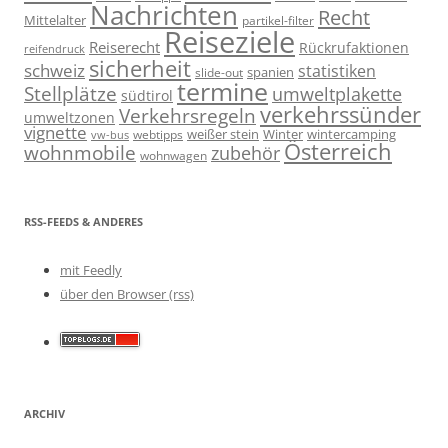
Nachrichten
Recht
Mittelalter
partikel-filter
Reiseziele
Reiserecht
Rückrufaktionen
reifendruck
sicherheit
schweiz
statistiken
spanien
slide-out
termine
Stellplätze
umweltplakette
südtirol
verkehrssünder
Verkehrsregeln
umweltzonen
vignette
weißer stein
Winter
wintercamping
webtipps
vw-bus
Österreich
wohnmobile
zubehör
wohnwagen
RSS-FEEDS & ANDERES
mit Feedly
über den Browser (rss)
ARCHIV