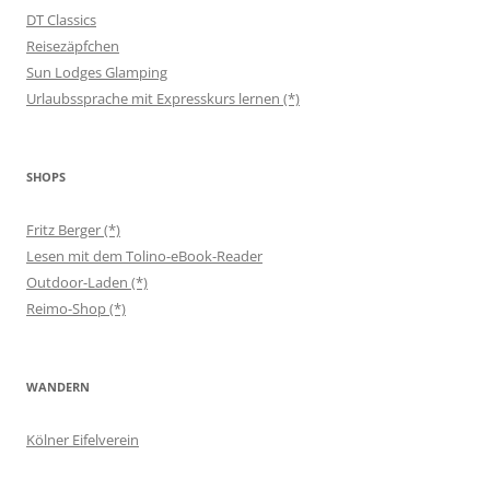
DT Classics
Reisezäpfchen
Sun Lodges Glamping
Urlaubssprache mit Expresskurs lernen (*)
SHOPS
Fritz Berger (*)
Lesen mit dem Tolino-eBook-Reader
Outdoor-Laden (*)
Reimo-Shop (*)
WANDERN
Kölner Eifelverein