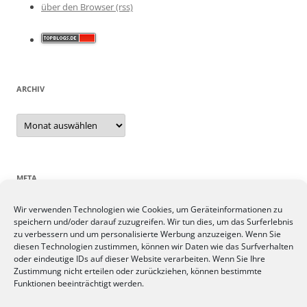
über den Browser (rss)
ARCHIV
Archiv
META
Wir verwenden Technologien wie Cookies, um Geräteinformationen zu
Anmelden
speichern und/oder darauf zuzugreifen. Wir tun dies, um das Surferlebnis
Eintrags-Feed
zu verbessern und um personalisierte Werbung anzuzeigen. Wenn Sie
Kommentar-Feed
diesen Technologien zustimmen, können wir Daten wie das Surfverhalten
oder eindeutige IDs auf dieser Website verarbeiten. Wenn Sie Ihre
WordPress.org
Zustimmung nicht erteilen oder zurückziehen, können bestimmte
Funktionen beeinträchtigt werden.