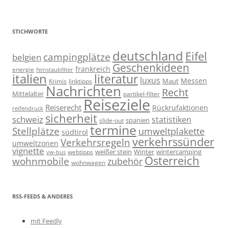
STICHWORTE
deutschland
Eifel
campingplätze
belgien
Geschenkideen
frankreich
energie
feinstaubfilter
italien
literatur
luxus
Messen
linktipps
Maut
Krimis
Nachrichten
Recht
Mittelalter
partikel-filter
Reiseziele
Reiserecht
Rückrufaktionen
reifendruck
sicherheit
schweiz
statistiken
spanien
slide-out
termine
Stellplätze
umweltplakette
südtirol
verkehrssünder
Verkehrsregeln
umweltzonen
vignette
weißer stein
Winter
wintercamping
webtipps
vw-bus
Österreich
wohnmobile
zubehör
wohnwagen
RSS-FEEDS & ANDERES
mit Feedly