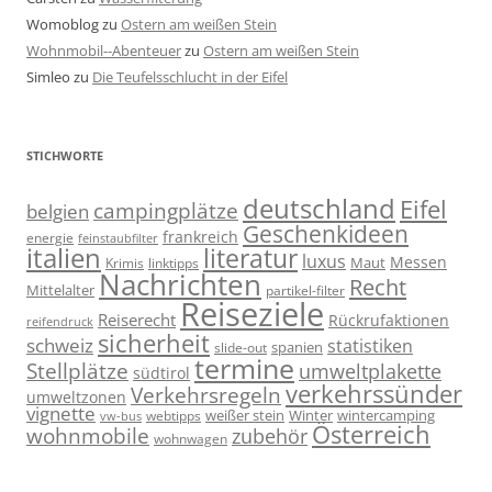
Womoblog
zu
Ostern am weißen Stein
Wohnmobil--Abenteuer
zu
Ostern am weißen Stein
Simleo
zu
Die Teufelsschlucht in der Eifel
STICHWORTE
deutschland
Eifel
campingplätze
belgien
Geschenkideen
frankreich
energie
feinstaubfilter
italien
literatur
luxus
Messen
linktipps
Maut
Krimis
Nachrichten
Recht
Mittelalter
partikel-filter
Reiseziele
Reiserecht
Rückrufaktionen
reifendruck
sicherheit
schweiz
statistiken
spanien
slide-out
termine
Stellplätze
umweltplakette
südtirol
verkehrssünder
Verkehrsregeln
umweltzonen
vignette
weißer stein
Winter
wintercamping
webtipps
vw-bus
Österreich
wohnmobile
zubehör
wohnwagen