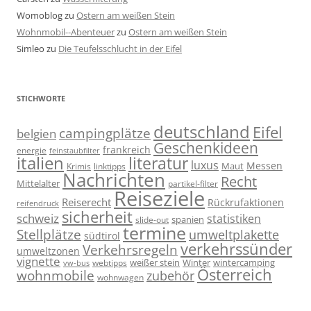
Womoblog
zu
Ostern am weißen Stein
Wohnmobil--Abenteuer
zu
Ostern am weißen Stein
Simleo
zu
Die Teufelsschlucht in der Eifel
STICHWORTE
deutschland
Eifel
campingplätze
belgien
Geschenkideen
frankreich
energie
feinstaubfilter
italien
literatur
luxus
Messen
linktipps
Maut
Krimis
Nachrichten
Recht
Mittelalter
partikel-filter
Reiseziele
Reiserecht
Rückrufaktionen
reifendruck
sicherheit
schweiz
statistiken
spanien
slide-out
termine
Stellplätze
umweltplakette
südtirol
verkehrssünder
Verkehrsregeln
umweltzonen
vignette
weißer stein
Winter
wintercamping
webtipps
vw-bus
Österreich
wohnmobile
zubehör
wohnwagen