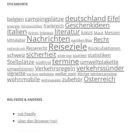
STICHWORTE
deutschland
Eifel
campingplätze
belgien
Geschenkideen
frankreich
energie
feinstaubfilter
italien
literatur
luxus
Messen
linktipps
Maut
Krimis
Nachrichten
Recht
Mittelalter
partikel-filter
Reiseziele
Reiserecht
Rückrufaktionen
reifendruck
sicherheit
schweiz
statistiken
spanien
slide-out
termine
Stellplätze
umweltplakette
südtirol
verkehrssünder
Verkehrsregeln
umweltzonen
vignette
weißer stein
Winter
wintercamping
webtipps
vw-bus
Österreich
wohnmobile
zubehör
wohnwagen
RSS-FEEDS & ANDERES
mit Feedly
über den Browser (rss)