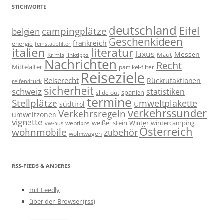
STICHWORTE
deutschland
Eifel
campingplätze
belgien
Geschenkideen
frankreich
energie
feinstaubfilter
italien
literatur
luxus
Messen
linktipps
Maut
Krimis
Nachrichten
Recht
Mittelalter
partikel-filter
Reiseziele
Reiserecht
Rückrufaktionen
reifendruck
sicherheit
schweiz
statistiken
spanien
slide-out
termine
Stellplätze
umweltplakette
südtirol
verkehrssünder
Verkehrsregeln
umweltzonen
vignette
weißer stein
Winter
wintercamping
webtipps
vw-bus
Österreich
wohnmobile
zubehör
wohnwagen
RSS-FEEDS & ANDERES
mit Feedly
über den Browser (rss)