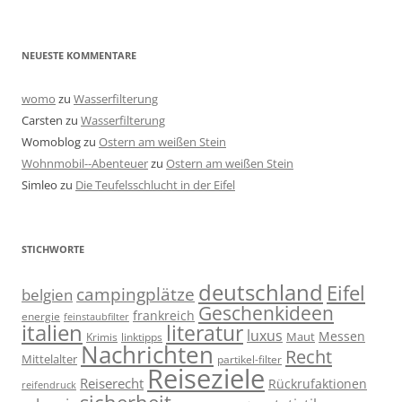
NEUESTE KOMMENTARE
womo
zu
Wasserfilterung
Carsten
zu
Wasserfilterung
Womoblog
zu
Ostern am weißen Stein
Wohnmobil--Abenteuer
zu
Ostern am weißen Stein
Simleo
zu
Die Teufelsschlucht in der Eifel
STICHWORTE
deutschland
Eifel
campingplätze
belgien
Geschenkideen
frankreich
energie
feinstaubfilter
italien
literatur
luxus
Messen
linktipps
Maut
Krimis
Nachrichten
Recht
Mittelalter
partikel-filter
Reiseziele
Reiserecht
Rückrufaktionen
reifendruck
sicherheit