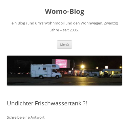
Zum
Inhalt
Womo-Blog
springen
ein Blog rund um's Wohnmobil und den Wohnwagen. Zwanzig
Jahre – seit 2006.
Menü
Undichter Frischwassertank ?!
Schreibe eine Antwort