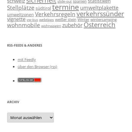
schweiz
statistiken
spanien
slide-out
termine
Stellplätze
umweltplakette
südtirol
verkehrssünder
Verkehrsregeln
umweltzonen
vignette
weißer stein
Winter
wintercamping
webtipps
vw-bus
Österreich
wohnmobile
zubehör
wohnwagen
RSS-FEEDS & ANDERES
mit Feedly
über den Browser (rss)
ARCHIV
Archiv