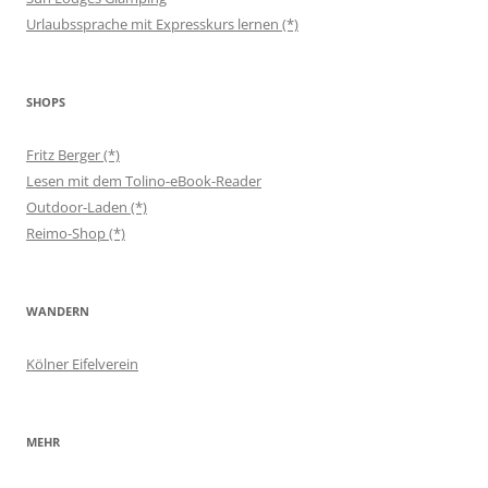
Urlaubssprache mit Expresskurs lernen (*)
SHOPS
Fritz Berger (*)
Lesen mit dem Tolino-eBook-Reader
Outdoor-Laden (*)
Reimo-Shop (*)
WANDERN
Kölner Eifelverein
MEHR