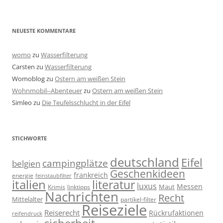
NEUESTE KOMMENTARE
womo
zu
Wasserfilterung
Carsten
zu
Wasserfilterung
Womoblog
zu
Ostern am weißen Stein
Wohnmobil--Abenteuer
zu
Ostern am weißen Stein
Simleo
zu
Die Teufelsschlucht in der Eifel
STICHWORTE
deutschland
Eifel
campingplätze
belgien
Geschenkideen
frankreich
energie
feinstaubfilter
italien
literatur
luxus
Messen
linktipps
Maut
Krimis
Nachrichten
Recht
Mittelalter
partikel-filter
Reiseziele
Reiserecht
Rückrufaktionen
reifendruck
sicherheit