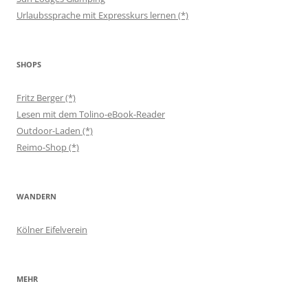
Urlaubssprache mit Expresskurs lernen (*)
SHOPS
Fritz Berger (*)
Lesen mit dem Tolino-eBook-Reader
Outdoor-Laden (*)
Reimo-Shop (*)
WANDERN
Kölner Eifelverein
MEHR