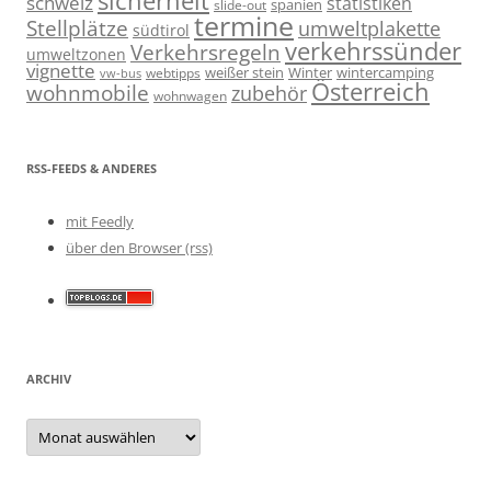
schweiz
statistiken
spanien
slide-out
termine
Stellplätze
umweltplakette
südtirol
verkehrssünder
Verkehrsregeln
umweltzonen
vignette
weißer stein
Winter
wintercamping
webtipps
vw-bus
Österreich
wohnmobile
zubehör
wohnwagen
RSS-FEEDS & ANDERES
mit Feedly
über den Browser (rss)
ARCHIV
Archiv