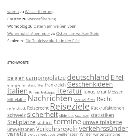
womo
zu
Wasserfilterung
Carsten
zu
Wasserfilterung
Womoblog
zu
Ostern am weißen Stein
Wohnmobil--Abenteuer
zu
Ostern am weißen Stein
Simleo
zu
Die Teufelsschlucht in der Eifel
STICHWORTE
deutschland
Eifel
campingplätze
belgien
Geschenkideen
frankreich
energie
feinstaubfilter
italien
literatur
luxus
Messen
linktipps
Maut
Krimis
Nachrichten
Recht
Mittelalter
partikel-filter
Reiseziele
Reiserecht
Rückrufaktionen
reifendruck
sicherheit
schweiz
statistiken
spanien
slide-out
termine
Stellplätze
umweltplakette
südtirol
verkehrssünder
Verkehrsregeln
umweltzonen
vignette
weißer stein
Winter
wintercamping
webtipps
vw-bus