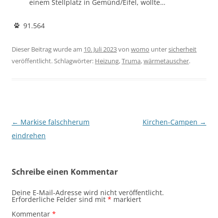
einem Stellplatz in Gemünd/Eifel, wollte…
91.564
Dieser Beitrag wurde am
10. Juli 2023
von
womo
unter
sicherheit
veröffentlicht. Schlagwörter:
Heizung
,
Truma
,
wärmetauscher
.
Beitragsnavigation
←
Markise falschherum
Kirchen-Campen
→
eindrehen
Schreibe einen Kommentar
Deine E-Mail-Adresse wird nicht veröffentlicht.
Erforderliche Felder sind mit
*
markiert
Kommentar
*