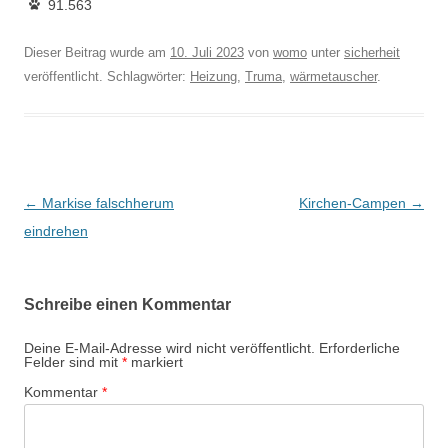
91.563
Dieser Beitrag wurde am
10. Juli 2023
von
womo
unter
sicherheit
veröffentlicht. Schlagwörter:
Heizung
,
Truma
,
wärmetauscher
.
Beitragsnavigation
←
Markise falschherum
Kirchen-Campen
→
eindrehen
Schreibe einen Kommentar
Deine E-Mail-Adresse wird nicht veröffentlicht.
Erforderliche
Felder sind mit
*
markiert
Kommentar
*