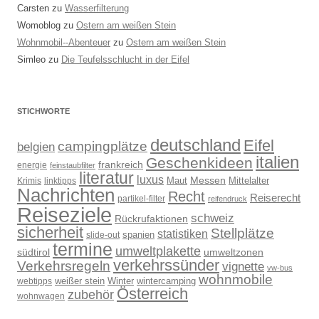
Carsten
zu
Wasserfilterung
Womoblog
zu
Ostern am weißen Stein
Wohnmobil--Abenteuer
zu
Ostern am weißen Stein
Simleo
zu
Die Teufelsschlucht in der Eifel
STICHWORTE
deutschland
Eifel
campingplätze
belgien
italien
Geschenkideen
frankreich
energie
feinstaubfilter
literatur
luxus
Messen
Mittelalter
linktipps
Maut
Krimis
Nachrichten
Recht
Reiserecht
partikel-filter
reifendruck
Reiseziele
schweiz
Rückrufaktionen
sicherheit
Stellplätze
statistiken
spanien
slide-out
termine
umweltplakette
südtirol
umweltzonen
verkehrssünder
Verkehrsregeln
vignette
vw-bus
wohnmobile
weißer stein
Winter
wintercamping
webtipps
Österreich
zubehör
wohnwagen