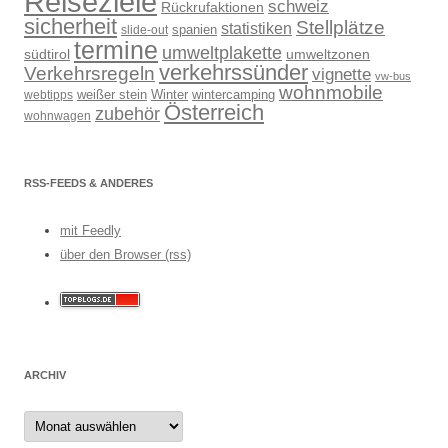
Reiseziele
schweiz
Rückrufaktionen
sicherheit
Stellplätze
statistiken
spanien
slide-out
termine
umweltplakette
südtirol
umweltzonen
verkehrssünder
Verkehrsregeln
vignette
vw-bus
wohnmobile
weißer stein
Winter
wintercamping
webtipps
Österreich
zubehör
wohnwagen
RSS-FEEDS & ANDERES
mit Feedly
über den Browser (rss)
ARCHIV
Archiv