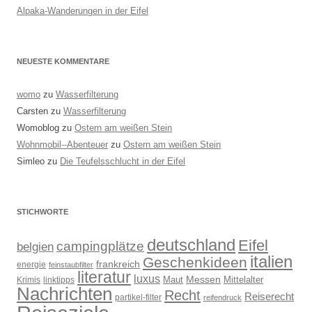
Alpaka-Wanderungen in der Eifel
NEUESTE KOMMENTARE
womo
zu
Wasserfilterung
Carsten
zu
Wasserfilterung
Womoblog
zu
Ostern am weißen Stein
Wohnmobil--Abenteuer
zu
Ostern am weißen Stein
Simleo
zu
Die Teufelsschlucht in der Eifel
STICHWORTE
deutschland
Eifel
campingplätze
belgien
italien
Geschenkideen
frankreich
energie
feinstaubfilter
literatur
luxus
Messen
Mittelalter
linktipps
Maut
Krimis
Nachrichten
Recht
Reiserecht
partikel-filter
reifendruck