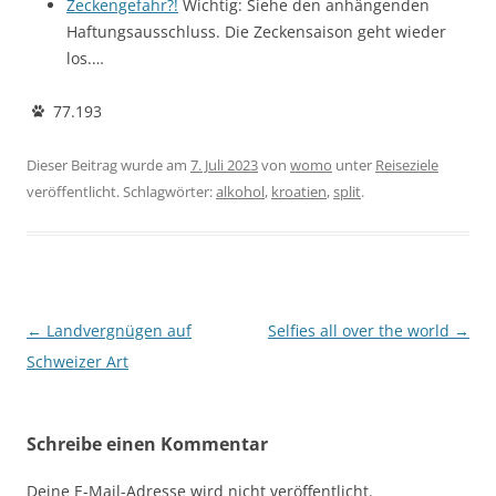
Zeckengefahr?!
Wichtig: Siehe den anhängenden
Haftungsausschluss. Die Zeckensaison geht wieder
los.…
77.193
Dieser Beitrag wurde am
7. Juli 2023
von
womo
unter
Reiseziele
veröffentlicht. Schlagwörter:
alkohol
,
kroatien
,
split
.
Beitragsnavigation
←
Landvergnügen auf
Selfies all over the world
→
Schweizer Art
Schreibe einen Kommentar
Deine E-Mail-Adresse wird nicht veröffentlicht.