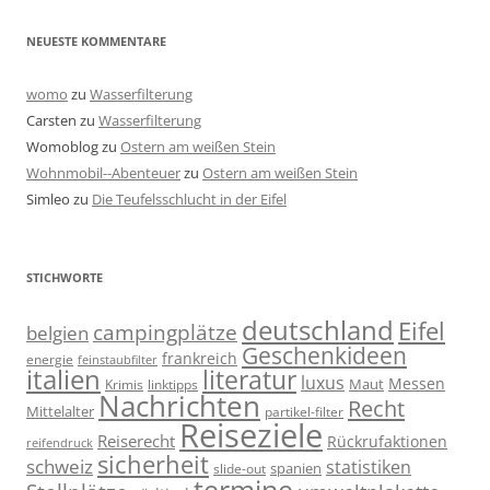
NEUESTE KOMMENTARE
womo
zu
Wasserfilterung
Carsten
zu
Wasserfilterung
Womoblog
zu
Ostern am weißen Stein
Wohnmobil--Abenteuer
zu
Ostern am weißen Stein
Simleo
zu
Die Teufelsschlucht in der Eifel
STICHWORTE
deutschland
Eifel
campingplätze
belgien
Geschenkideen
frankreich
energie
feinstaubfilter
italien
literatur
luxus
Messen
linktipps
Maut
Krimis
Nachrichten
Recht
Mittelalter
partikel-filter
Reiseziele
Reiserecht
Rückrufaktionen
reifendruck
sicherheit
schweiz
statistiken
spanien
slide-out
termine