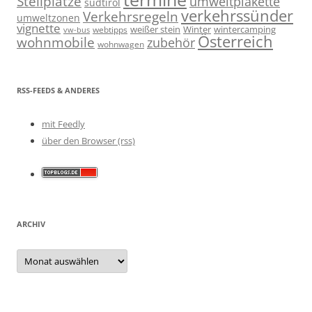
Stellplätze
umweltplakette
südtirol
verkehrssünder
Verkehrsregeln
umweltzonen
vignette
weißer stein
Winter
wintercamping
webtipps
vw-bus
Österreich
wohnmobile
zubehör
wohnwagen
RSS-FEEDS & ANDERES
mit Feedly
über den Browser (rss)
ARCHIV
Archiv