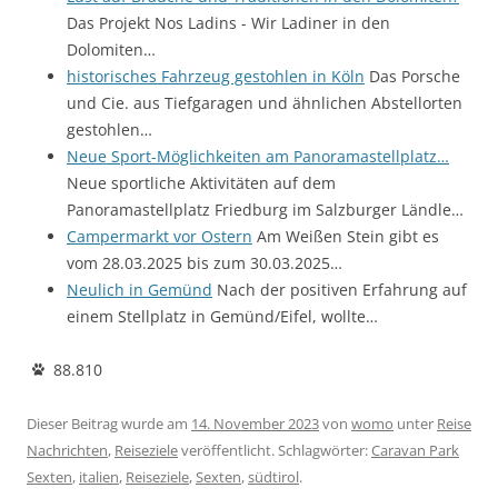
Das Projekt Nos Ladins - Wir Ladiner in den
Dolomiten…
historisches Fahrzeug gestohlen in Köln
Das Porsche
und Cie. aus Tiefgaragen und ähnlichen Abstellorten
gestohlen…
Neue Sport-Möglichkeiten am Panoramastellplatz…
Neue sportliche Aktivitäten auf dem
Panoramastellplatz Friedburg im Salzburger Ländle…
Campermarkt vor Ostern
Am Weißen Stein gibt es
vom 28.03.2025 bis zum 30.03.2025…
Neulich in Gemünd
Nach der positiven Erfahrung auf
einem Stellplatz in Gemünd/Eifel, wollte…
88.810
Dieser Beitrag wurde am
14. November 2023
von
womo
unter
Reise
Nachrichten
,
Reiseziele
veröffentlicht. Schlagwörter:
Caravan Park
Sexten
,
italien
,
Reiseziele
,
Sexten
,
südtirol
.