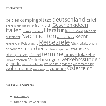
STICHWORTE
deutschland
Eifel
campingplätze
belgien
Geschenkideen
frankreich
energie
feinstaubfilter
italien
literatur
luxus
Messen
linktipps
Maut
Krimis
Nachrichten
Recht
Mittelalter
partikel-filter
Reiseziele
Reiserecht
Rückrufaktionen
reifendruck
sicherheit
schweiz
statistiken
spanien
slide-out
termine
Stellplätze
umweltplakette
südtirol
verkehrssünder
Verkehrsregeln
umweltzonen
vignette
weißer stein
Winter
wintercamping
webtipps
vw-bus
Österreich
wohnmobile
zubehör
wohnwagen
RSS-FEEDS & ANDERES
mit Feedly
über den Browser (rss)