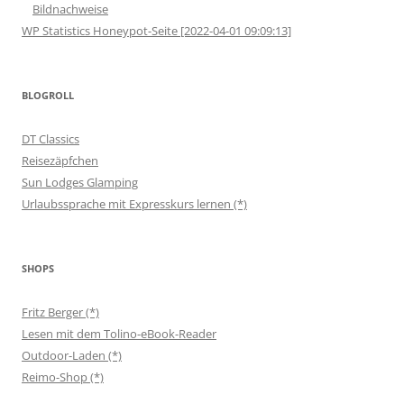
Bildnachweise
WP Statistics Honeypot-Seite [2022-04-01 09:09:13]
BLOGROLL
DT Classics
Reisezäpfchen
Sun Lodges Glamping
Urlaubssprache mit Expresskurs lernen (*)
SHOPS
Fritz Berger (*)
Lesen mit dem Tolino-eBook-Reader
Outdoor-Laden (*)
Reimo-Shop (*)