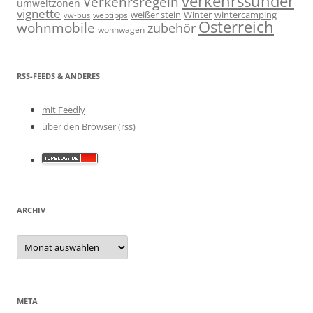
verkehrssünder
Verkehrsregeln
umweltzonen
vignette
weißer stein
Winter
wintercamping
webtipps
vw-bus
Österreich
wohnmobile
zubehör
wohnwagen
RSS-FEEDS & ANDERES
mit Feedly
über den Browser (rss)
ARCHIV
Archiv
META