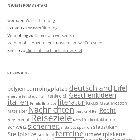
NEUESTE KOMMENTARE
womo
zu
Wasserfilterung
Carsten
zu
Wasserfilterung
Womoblog
zu
Ostern am weißen Stein
Wohnmobil--Abenteuer
zu
Ostern am weißen Stein
Simleo
zu
Die Teufelsschlucht in der Eifel
STICHWORTE
deutschland
Eifel
campingplätze
belgien
Geschenkideen
frankreich
energie
feinstaubfilter
italien
literatur
luxus
Messen
linktipps
Maut
Krimis
Nachrichten
Recht
Mittelalter
partikel-filter
Reiseziele
Reiserecht
Rückrufaktionen
Roth
sicherheit
schweiz
statistiken
spanien
slide-out
termine
Stellplätze
umweltplakette
südtirol