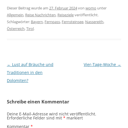
Dieser Beitrag wurde am
27. Februar 2024
von
womo
unter
Allgemein
,
Reise Nachrichten
,
Reiseziele
veröffentlicht.
Schlagwörter:
Bayern
,
Fernpass
,
Fernsteinsee
,
Nassereith
,
Österreich
,
Tirol
.
Beitragsnavigation
←
Lust auf Bräuche und
Vier-Tage-Woche
→
Traditionen in den
Dolomiten?
Schreibe einen Kommentar
Deine E-Mail-Adresse wird nicht veröffentlicht.
Erforderliche Felder sind mit
*
markiert
Kommentar
*