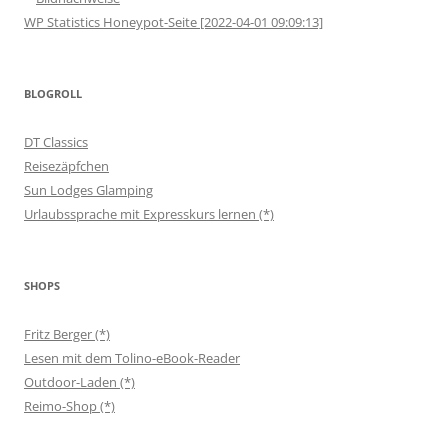
WP Statistics Honeypot-Seite [2022-04-01 09:09:13]
BLOGROLL
DT Classics
Reisezäpfchen
Sun Lodges Glamping
Urlaubssprache mit Expresskurs lernen (*)
SHOPS
Fritz Berger (*)
Lesen mit dem Tolino-eBook-Reader
Outdoor-Laden (*)
Reimo-Shop (*)