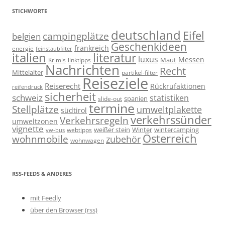
STICHWORTE
deutschland
Eifel
campingplätze
belgien
Geschenkideen
frankreich
energie
feinstaubfilter
italien
literatur
luxus
Messen
linktipps
Maut
Krimis
Nachrichten
Recht
Mittelalter
partikel-filter
Reiseziele
Reiserecht
Rückrufaktionen
reifendruck
sicherheit
schweiz
statistiken
spanien
slide-out
termine
Stellplätze
umweltplakette
südtirol
verkehrssünder
Verkehrsregeln
umweltzonen
vignette
weißer stein
Winter
wintercamping
webtipps
vw-bus
Österreich
wohnmobile
zubehör
wohnwagen
RSS-FEEDS & ANDERES
mit Feedly
über den Browser (rss)