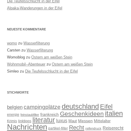
Die Teufelsschlucht in der Eifel
Alpaka-Wanderungen in der Eifel
NEUESTE KOMMENTARE
womo
zu
Wasserfilterung
Carsten
zu
Wasserfilterung
Womoblog
zu
Ostern am weißen Stein
Wohnmobil--Abenteuer
zu
Ostern am weißen Stein
Simleo
zu
Die Teufelsschlucht in der Eifel
STICHWORTE
deutschland
Eifel
campingplätze
belgien
italien
Geschenkideen
frankreich
energie
feinstaubfilter
literatur
luxus
Messen
Mittelalter
linktipps
Maut
Krimis
Nachrichten
Recht
Reiserecht
partikel-filter
reifendruck