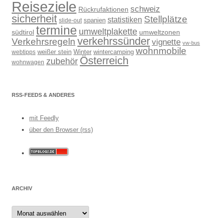
Reiseziele
schweiz
Rückrufaktionen
sicherheit
Stellplätze
statistiken
spanien
slide-out
termine
umweltplakette
südtirol
umweltzonen
verkehrssünder
Verkehrsregeln
vignette
vw-bus
wohnmobile
weißer stein
Winter
wintercamping
webtipps
Österreich
zubehör
wohnwagen
RSS-FEEDS & ANDERES
mit Feedly
über den Browser (rss)
ARCHIV
Archiv