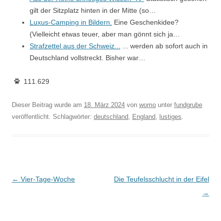
gilt der Sitzplatz hinten in der Mitte (so…
Luxus-Camping in Bildern.
Eine Geschenkidee?
(Vielleicht etwas teuer, aber man gönnt sich ja…
Strafzettel aus der Schweiz...
... werden ab sofort auch in
Deutschland vollstreckt. Bisher war…
111.629
Dieser Beitrag wurde am
18. März 2024
von
womo
unter
fundgrube
veröffentlicht. Schlagwörter:
deutschland
,
England
,
lustiges
.
Beitragsnavigation
←
Vier-Tage-Woche
Die Teufelsschlucht in der Eifel
→