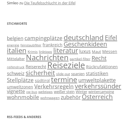
Simleo
zu
Die Teufelsschlucht in der Eifel
STICHWORTE
deutschland
Eifel
campingplätze
belgien
Geschenkideen
frankreich
energie
feinstaubfilter
italien
literatur
luxus
Messen
linktipps
Maut
Krimis
Nachrichten
Recht
Mittelalter
partikel-filter
Reiseziele
Reiserecht
Rückrufaktionen
reifendruck
sicherheit
schweiz
statistiken
spanien
slide-out
termine
Stellplätze
umweltplakette
südtirol
verkehrssünder
Verkehrsregeln
umweltzonen
vignette
weißer stein
Winter
wintercamping
webtipps
vw-bus
Österreich
wohnmobile
zubehör
wohnwagen
RSS-FEEDS & ANDERES