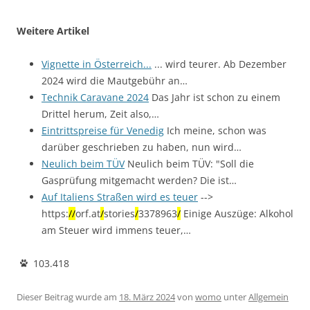
Weitere Artikel
Vignette in Österreich...
... wird teurer. Ab Dezember
2024 wird die Mautgebühr an…
Technik Caravane 2024
Das Jahr ist schon zu einem
Drittel herum, Zeit also,…
Eintrittspreise für Venedig
Ich meine, schon was
darüber geschrieben zu haben, nun wird…
Neulich beim TÜV
Neulich beim TÜV: "Soll die
Gasprüfung mitgemacht werden? Die ist…
Auf Italiens Straßen wird es teuer
-->
https:
/
/
orf.at
/
stories
/
3378963
/
Einige Auszüge: Alkohol
am Steuer wird immens teuer,…
103.418
Dieser Beitrag wurde am
18. März 2024
von
womo
unter
Allgemein