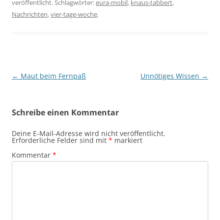
veröffentlicht. Schlagwörter:
eura-mobil
,
knaus-tabbert
,
Nachrichten
,
vier-tage-woche
.
Beitragsnavigation
←
Maut beim Fernpaß
Unnötiges Wissen
→
Schreibe einen Kommentar
Deine E-Mail-Adresse wird nicht veröffentlicht.
Erforderliche Felder sind mit
*
markiert
Kommentar
*