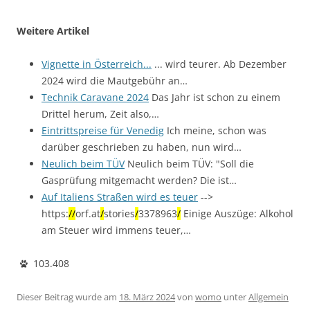
Weitere Artikel
Vignette in Österreich...
... wird teurer. Ab Dezember
2024 wird die Mautgebühr an…
Technik Caravane 2024
Das Jahr ist schon zu einem
Drittel herum, Zeit also,…
Eintrittspreise für Venedig
Ich meine, schon was
darüber geschrieben zu haben, nun wird…
Neulich beim TÜV
Neulich beim TÜV: "Soll die
Gasprüfung mitgemacht werden? Die ist…
Auf Italiens Straßen wird es teuer
-->
https:
/
/
orf.at
/
stories
/
3378963
/
Einige Auszüge: Alkohol
am Steuer wird immens teuer,…
103.408
Dieser Beitrag wurde am
18. März 2024
von
womo
unter
Allgemein