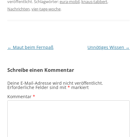
veröffentlicht. Schlagwörter:
eura-mobil
,
knaus-tabbert
,
Nachrichten
,
vier-tage-woche
.
Beitragsnavigation
←
Maut beim Fernpaß
Unnötiges Wissen
→
Schreibe einen Kommentar
Deine E-Mail-Adresse wird nicht veröffentlicht.
Erforderliche Felder sind mit
*
markiert
Kommentar
*