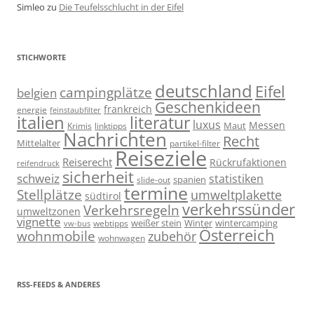
Simleo
zu
Die Teufelsschlucht in der Eifel
STICHWORTE
deutschland
Eifel
campingplätze
belgien
Geschenkideen
frankreich
energie
feinstaubfilter
italien
literatur
luxus
Messen
linktipps
Maut
Krimis
Nachrichten
Recht
Mittelalter
partikel-filter
Reiseziele
Reiserecht
Rückrufaktionen
reifendruck
sicherheit
schweiz
statistiken
spanien
slide-out
termine
Stellplätze
umweltplakette
südtirol
verkehrssünder
Verkehrsregeln
umweltzonen
vignette
weißer stein
Winter
wintercamping
webtipps
vw-bus
Österreich
wohnmobile
zubehör
wohnwagen
RSS-FEEDS & ANDERES