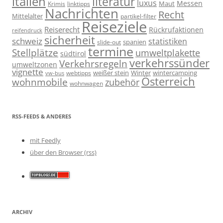
italien
literatur
luxus
Messen
linktipps
Maut
Krimis
Nachrichten
Recht
Mittelalter
partikel-filter
Reiseziele
Reiserecht
Rückrufaktionen
reifendruck
sicherheit
schweiz
statistiken
spanien
slide-out
termine
Stellplätze
umweltplakette
südtirol
verkehrssünder
Verkehrsregeln
umweltzonen
vignette
weißer stein
Winter
wintercamping
webtipps
vw-bus
Österreich
wohnmobile
zubehör
wohnwagen
RSS-FEEDS & ANDERES
mit Feedly
über den Browser (rss)
ARCHIV