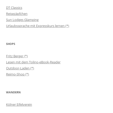
DT Classics
Reisezäpfchen
Sun Lodges Glamping
Urlaubssprache mit Expresskurs lernen (*)
SHOPS
Fritz Berger (*)
Lesen mit dem Tolino-eBook-Reader
Outdoor-Laden (*)
Reimo-Shop (*)
WANDERN
Kölner Eifelverein