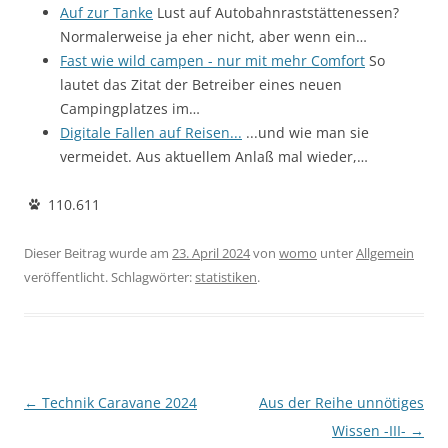
Auf zur Tanke
Lust auf Autobahnraststättenessen?
Normalerweise ja eher nicht, aber wenn ein…
Fast wie wild campen - nur mit mehr Comfort
So
lautet das Zitat der Betreiber eines neuen
Campingplatzes im…
Digitale Fallen auf Reisen...
...und wie man sie
vermeidet. Aus aktuellem Anlaß mal wieder,…
110.611
Dieser Beitrag wurde am
23. April 2024
von
womo
unter
Allgemein
veröffentlicht. Schlagwörter:
statistiken
.
Beitragsnavigation
←
Technik Caravane 2024
Aus der Reihe unnötiges
Wissen -III-
→