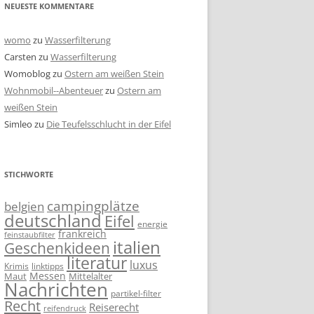
NEUESTE KOMMENTARE
womo
zu
Wasserfilterung
Carsten
zu
Wasserfilterung
Womoblog
zu
Ostern am weißen Stein
Wohnmobil--Abenteuer
zu
Ostern am
weißen Stein
Simleo
zu
Die Teufelsschlucht in der Eifel
STICHWORTE
campingplätze
belgien
deutschland
Eifel
energie
frankreich
feinstaubfilter
italien
Geschenkideen
literatur
luxus
linktipps
Krimis
Messen
Mittelalter
Maut
Nachrichten
partikel-filter
Recht
Reiserecht
reifendruck