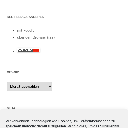
RSS-FEEDS & ANDERES
mit Feedly
über den Browser (rss)
ARCHIV
Archiv
META
Wir verwenden Technologien wie Cookies, um Geräteinformationen zu
Anmelden
speichern und/oder darauf zuzugreifen. Wir tun dies, um das Surferlebnis