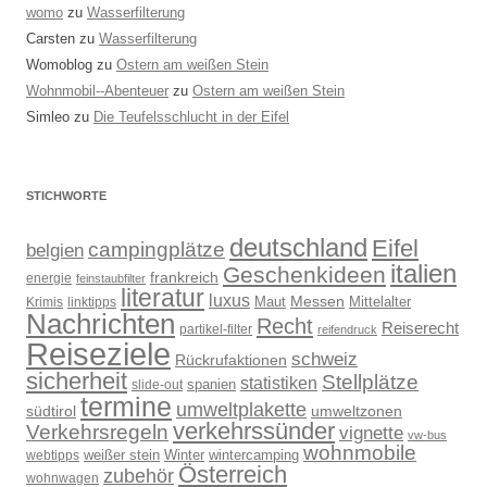
womo
zu
Wasserfilterung
Carsten
zu
Wasserfilterung
Womoblog
zu
Ostern am weißen Stein
Wohnmobil--Abenteuer
zu
Ostern am weißen Stein
Simleo
zu
Die Teufelsschlucht in der Eifel
STICHWORTE
deutschland
Eifel
campingplätze
belgien
italien
Geschenkideen
frankreich
energie
feinstaubfilter
literatur
luxus
Messen
Mittelalter
linktipps
Maut
Krimis
Nachrichten
Recht
Reiserecht
partikel-filter
reifendruck
Reiseziele
schweiz
Rückrufaktionen
sicherheit
Stellplätze
statistiken
spanien
slide-out
termine
umweltplakette
südtirol
umweltzonen
verkehrssünder
Verkehrsregeln
vignette
vw-bus
wohnmobile
weißer stein
Winter
wintercamping
webtipps
Österreich
zubehör
wohnwagen