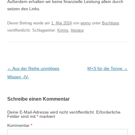
Außerdem erhalten wir keine finanzielle Leistung allein durch
setzen des Links.
Dieser Beitrag wurde am
1. Mai 2024
von
womo
unter
Buchtipps
veröffentlicht. Schlagwörter:
Krimis
,
literatur
.
Beitragsnavigation
←
Aus der Reihe unnötiges
M+S für die Tonne
→
Wissen -IV-
Schreibe einen Kommentar
Deine E-Mail-Adresse wird nicht veröffentlicht.
Erforderliche
Felder sind mit
*
markiert
Kommentar
*