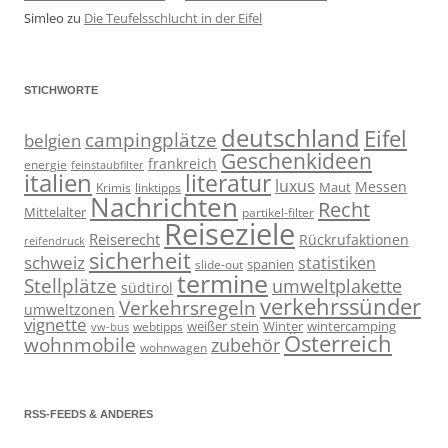
Simleo
zu
Die Teufelsschlucht in der Eifel
STICHWORTE
deutschland
Eifel
campingplätze
belgien
Geschenkideen
frankreich
energie
feinstaubfilter
italien
literatur
luxus
Messen
linktipps
Maut
Krimis
Nachrichten
Recht
Mittelalter
partikel-filter
Reiseziele
Reiserecht
Rückrufaktionen
reifendruck
sicherheit
schweiz
statistiken
spanien
slide-out
termine
Stellplätze
umweltplakette
südtirol
verkehrssünder
Verkehrsregeln
umweltzonen
vignette
weißer stein
Winter
wintercamping
webtipps
vw-bus
Österreich
wohnmobile
zubehör
wohnwagen
RSS-FEEDS & ANDERES