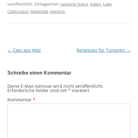
veröffentlicht. Schlagwörter:
camping riviera
,
italien
,
Lago
Caldonazzo
,
Reiseziele
,
trentino
.
←
Capi aus Holz
Reisepass für Tunesien
→
Beitragsnavigation
Schreibe einen Kommentar
Deine E-Mail-Adresse wird nicht veröffentlicht.
Erforderliche Felder sind mit
*
markiert
Kommentar
*