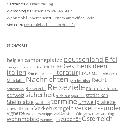
Carsten
zu
Wasserfilterung
Womoblog
zu
Ostern am weißen Stein
Wohnmobil--Abenteuer
zu
Ostern am weißen Stein
Simleo
zu
Die Teufelsschlucht in der Eifel
STICHWORTE
deutschland
Eifel
campingplätze
belgien
Geschenkideen
frankreich
energie
feinstaubfilter
italien
literatur
luxus
Messen
linktipps
Maut
Krimis
Nachrichten
Recht
Mittelalter
partikel-filter
Reiseziele
Reiserecht
Rückrufaktionen
reifendruck
sicherheit
schweiz
statistiken
spanien
slide-out
termine
Stellplätze
umweltplakette
südtirol
verkehrssünder
Verkehrsregeln
umweltzonen
vignette
weißer stein
Winter
wintercamping
webtipps
vw-bus
Österreich
wohnmobile
zubehör
wohnwagen