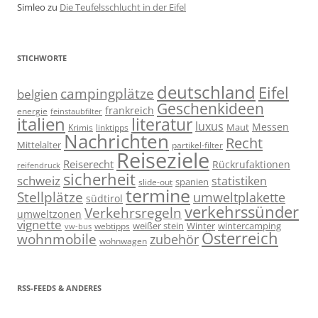
Simleo
zu
Die Teufelsschlucht in der Eifel
STICHWORTE
deutschland
Eifel
campingplätze
belgien
Geschenkideen
frankreich
energie
feinstaubfilter
italien
literatur
luxus
Messen
linktipps
Maut
Krimis
Nachrichten
Recht
Mittelalter
partikel-filter
Reiseziele
Reiserecht
Rückrufaktionen
reifendruck
sicherheit
schweiz
statistiken
spanien
slide-out
termine
Stellplätze
umweltplakette
südtirol
verkehrssünder
Verkehrsregeln
umweltzonen
vignette
weißer stein
Winter
wintercamping
webtipps
vw-bus
Österreich
wohnmobile
zubehör
wohnwagen
RSS-FEEDS & ANDERES