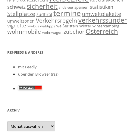
reifendruck
sicherheit
schweiz
statistiken
spanien
slide-out
termine
Stellplätze
umweltplakette
südtirol
verkehrssünder
Verkehrsregeln
umweltzonen
vignette
weißer stein
Winter
wintercamping
webtipps
vw-bus
Österreich
wohnmobile
zubehör
wohnwagen
RSS-FEEDS & ANDERES
mit Feedly
über den Browser (rss)
ARCHIV
Archiv