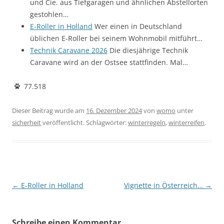
und Cie. aus Tiefgaragen und ähnlichen Abstellorten
gestohlen…
E-Roller in Holland
Wer einen in Deutschland
üblichen E-Roller bei seinem Wohnmobil mitführt…
Technik Caravane 2026
Die diesjährige Technik
Caravane wird an der Ostsee stattfinden. Mal…
77.518
Dieser Beitrag wurde am
16. Dezember 2024
von
womo
unter
sicherheit
veröffentlicht. Schlagwörter:
winterregeln
,
winterreifen
.
Beitragsnavigation
←
E-Roller in Holland
Vignette in Österreich…
→
Schreibe einen Kommentar