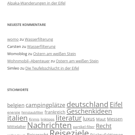
Alpaka-Wanderungen in der Eifel
NEUESTE KOMMENTARE
womo
zu
Wasserfilterung
Carsten
zu
Wasserfilterung
Womoblog
zu
Ostern am weißen Stein
Wohnmobil--Abenteuer
zu
Ostern am weißen Stein
Simleo
zu
Die Teufelsschlucht in der Eifel
STICHWORTE
deutschland
Eifel
campingplätze
belgien
Geschenkideen
frankreich
energie
feinstaubfilter
italien
literatur
luxus
Messen
linktipps
Maut
Krimis
Nachrichten
Recht
Mittelalter
partikel-filter
Reiseziele
Reiserecht
Rückrufaktionen