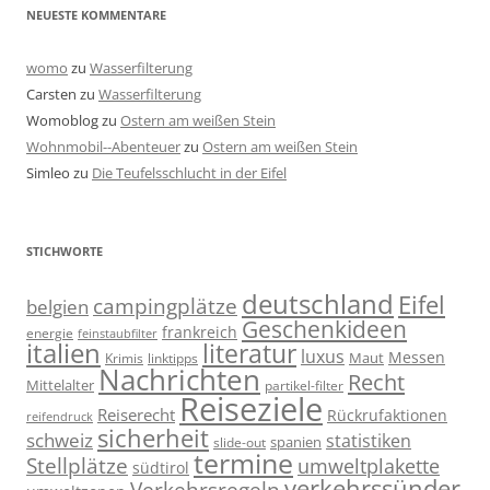
NEUESTE KOMMENTARE
womo
zu
Wasserfilterung
Carsten
zu
Wasserfilterung
Womoblog
zu
Ostern am weißen Stein
Wohnmobil--Abenteuer
zu
Ostern am weißen Stein
Simleo
zu
Die Teufelsschlucht in der Eifel
STICHWORTE
deutschland
Eifel
campingplätze
belgien
Geschenkideen
frankreich
energie
feinstaubfilter
italien
literatur
luxus
Messen
linktipps
Maut
Krimis
Nachrichten
Recht
Mittelalter
partikel-filter
Reiseziele
Reiserecht
Rückrufaktionen
reifendruck
sicherheit
schweiz
statistiken
spanien
slide-out
termine
Stellplätze
umweltplakette
südtirol
verkehrssünder
Verkehrsregeln