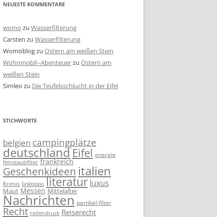
NEUESTE KOMMENTARE
womo
zu
Wasserfilterung
Carsten
zu
Wasserfilterung
Womoblog
zu
Ostern am weißen Stein
Wohnmobil--Abenteuer
zu
Ostern am
weißen Stein
Simleo
zu
Die Teufelsschlucht in der Eifel
STICHWORTE
campingplätze
belgien
deutschland
Eifel
energie
frankreich
feinstaubfilter
italien
Geschenkideen
literatur
luxus
linktipps
Krimis
Messen
Mittelalter
Maut
Nachrichten
partikel-filter
Recht
Reiserecht
reifendruck