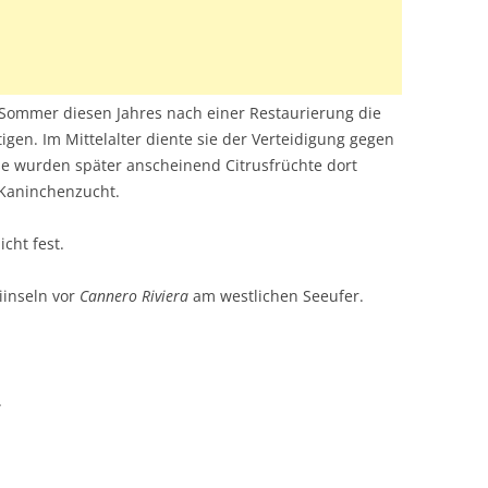
ommer diesen Jahres nach einer Restaurierung die
igen. Im Mittelalter diente sie der Verteidigung gegen
se wurden später anscheinend Citrusfrüchte dort
 Kaninchenzucht.
cht fest.
iinseln vor
Cannero Riviera
am westlichen Seeufer.
.