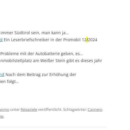
 immer Südtirol sein, man kann ja…
ol
Ein Leserbriefschreiber in der Promobil 12
/
2024
Probleme mit der Autobatterie geben, es…
obilstellplatz am Weißer Stein gibt es dieses Jahr
and
Nach dem Beitrag zur Erhöhung der
ien folgt…
womo
unter
Reiseziele
veröffentlicht. Schlagwörter:
Cannero
ele
.