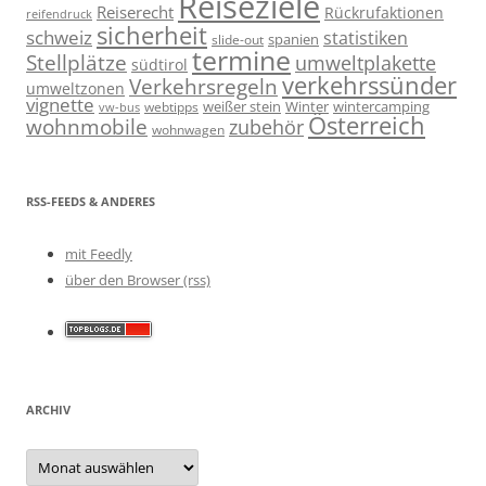
Reiseziele
Reiserecht
Rückrufaktionen
reifendruck
sicherheit
schweiz
statistiken
spanien
slide-out
termine
Stellplätze
umweltplakette
südtirol
verkehrssünder
Verkehrsregeln
umweltzonen
vignette
weißer stein
Winter
wintercamping
webtipps
vw-bus
Österreich
wohnmobile
zubehör
wohnwagen
RSS-FEEDS & ANDERES
mit Feedly
über den Browser (rss)
ARCHIV
Archiv