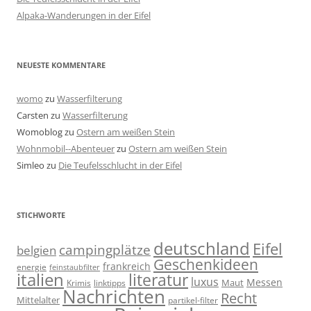
Alpaka-Wanderungen in der Eifel
NEUESTE KOMMENTARE
womo
zu
Wasserfilterung
Carsten
zu
Wasserfilterung
Womoblog
zu
Ostern am weißen Stein
Wohnmobil--Abenteuer
zu
Ostern am weißen Stein
Simleo
zu
Die Teufelsschlucht in der Eifel
STICHWORTE
deutschland
Eifel
campingplätze
belgien
Geschenkideen
frankreich
energie
feinstaubfilter
italien
literatur
luxus
Messen
linktipps
Maut
Krimis
Nachrichten
Recht
Mittelalter
partikel-filter