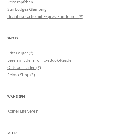
Reisezäpfchen
Sun Lodges Glamping
Urlaubssprache mit Expresskurs lernen (*)
SHOPS
Fritz Berger (*)
Lesen mit dem Tolino-eBook-Reader
Outdoor-Laden (*)
Reimo-Shop (*)
WANDERN
Kölner Eifelverein
MEHR