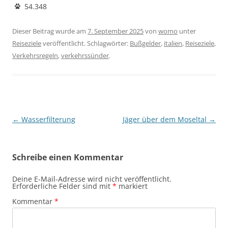
54.348
Dieser Beitrag wurde am
7. September 2025
von
womo
unter
Reiseziele
veröffentlicht. Schlagwörter:
Bußgelder
,
italien
,
Reiseziele
,
Verkehrsregeln
,
verkehrssünder
.
Beitragsnavigation
←
Wasserfilterung
Jäger über dem Moseltal
→
Schreibe einen Kommentar
Deine E-Mail-Adresse wird nicht veröffentlicht.
Erforderliche Felder sind mit
*
markiert
Kommentar
*