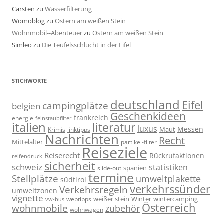
Carsten
zu
Wasserfilterung
Womoblog
zu
Ostern am weißen Stein
Wohnmobil--Abenteuer
zu
Ostern am weißen Stein
Simleo
zu
Die Teufelsschlucht in der Eifel
STICHWORTE
deutschland
Eifel
campingplätze
belgien
Geschenkideen
frankreich
energie
feinstaubfilter
italien
literatur
luxus
Messen
linktipps
Maut
Krimis
Nachrichten
Recht
Mittelalter
partikel-filter
Reiseziele
Reiserecht
Rückrufaktionen
reifendruck
sicherheit
schweiz
statistiken
spanien
slide-out
termine
Stellplätze
umweltplakette
südtirol
verkehrssünder
Verkehrsregeln
umweltzonen
vignette
weißer stein
Winter
wintercamping
webtipps
vw-bus
Österreich
wohnmobile
zubehör
wohnwagen