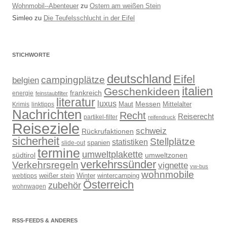
Wohnmobil--Abenteuer
zu
Ostern am weißen Stein
Simleo
zu
Die Teufelsschlucht in der Eifel
STICHWORTE
deutschland
Eifel
campingplätze
belgien
italien
Geschenkideen
frankreich
energie
feinstaubfilter
literatur
luxus
Messen
Mittelalter
linktipps
Maut
Krimis
Nachrichten
Recht
Reiserecht
partikel-filter
reifendruck
Reiseziele
schweiz
Rückrufaktionen
sicherheit
Stellplätze
statistiken
spanien
slide-out
termine
umweltplakette
südtirol
umweltzonen
verkehrssünder
Verkehrsregeln
vignette
vw-bus
wohnmobile
weißer stein
Winter
wintercamping
webtipps
Österreich
zubehör
wohnwagen
RSS-FEEDS & ANDERES