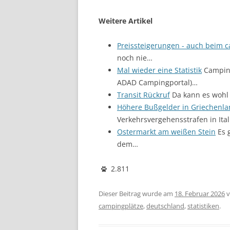
Weitere Artikel
Preissteigerungen - auch beim 
noch nie…
Mal wieder eine Statistik
Camping
ADAD Campingportal)…
Transit Rückruf
Da kann es wohl 
Höhere Bußgelder in Griechenl
Verkehrsvergehensstrafen in Ital
Ostermarkt am weißen Stein
Es 
dem…
2.811
Dieser Beitrag wurde am
18. Februar 2026
v
campingplätze
,
deutschland
,
statistiken
.