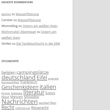
NEUESTE KOMMENTARE
womo
zu
Wasserfilterung
Carsten
zu
Wasserfilterung
Womoblog
zu
Ostern am weißen Stein
Wohnmobil--Abenteuer
zu
Ostern am
weißen Stein
Simleo
zu
Die Teufelsschlucht in der Eifel
STICHWORTE
campingplätze
belgien
deutschland
Eifel
energie
frankreich
feinstaubfilter
italien
Geschenkideen
literatur
luxus
linktipps
Krimis
Messen
Mittelalter
Maut
Nachrichten
partikel-filter
Recht
Reiserecht
reifendruck