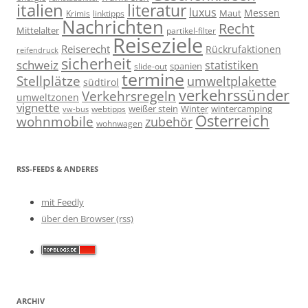
italien
literatur
luxus
Messen
linktipps
Maut
Krimis
Nachrichten
Recht
Mittelalter
partikel-filter
Reiseziele
Reiserecht
Rückrufaktionen
reifendruck
sicherheit
schweiz
statistiken
spanien
slide-out
termine
Stellplätze
umweltplakette
südtirol
verkehrssünder
Verkehrsregeln
umweltzonen
vignette
weißer stein
Winter
wintercamping
webtipps
vw-bus
Österreich
wohnmobile
zubehör
wohnwagen
RSS-FEEDS & ANDERES
mit Feedly
über den Browser (rss)
ARCHIV