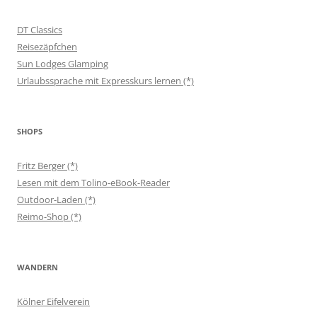
DT Classics
Reisezäpfchen
Sun Lodges Glamping
Urlaubssprache mit Expresskurs lernen (*)
SHOPS
Fritz Berger (*)
Lesen mit dem Tolino-eBook-Reader
Outdoor-Laden (*)
Reimo-Shop (*)
WANDERN
Kölner Eifelverein