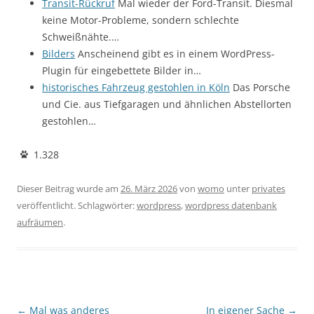
Transit-Rückruf
Mal wieder der Ford-Transit. Diesmal
keine Motor-Probleme, sondern schlechte
Schweißnähte.…
Bilders
Anscheinend gibt es in einem WordPress-
Plugin für eingebettete Bilder in…
historisches Fahrzeug gestohlen in Köln
Das Porsche
und Cie. aus Tiefgaragen und ähnlichen Abstellorten
gestohlen…
1.328
Dieser Beitrag wurde am
26. März 2026
von
womo
unter
privates
veröffentlicht. Schlagwörter:
wordpress
,
wordpress datenbank
aufräumen
.
Beitragsnavigation
←
Mal was anderes
In eigener Sache
→