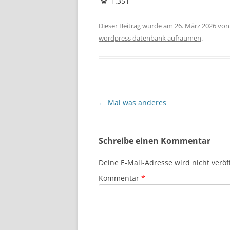
1.351
Dieser Beitrag wurde am
26. März 2026
vo
wordpress datenbank aufräumen
.
Beitragsnavigation
←
Mal was anderes
Schreibe einen Kommentar
Deine E-Mail-Adresse wird nicht veröff
Kommentar
*