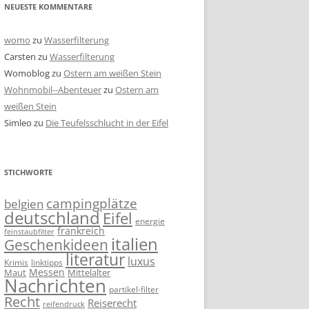
NEUESTE KOMMENTARE
womo
zu
Wasserfilterung
Carsten
zu
Wasserfilterung
Womoblog
zu
Ostern am weißen Stein
Wohnmobil--Abenteuer
zu
Ostern am
weißen Stein
Simleo
zu
Die Teufelsschlucht in der Eifel
STICHWORTE
campingplätze
belgien
deutschland
Eifel
energie
frankreich
feinstaubfilter
italien
Geschenkideen
literatur
luxus
linktipps
Krimis
Messen
Mittelalter
Maut
Nachrichten
partikel-filter
Recht
Reiserecht
reifendruck