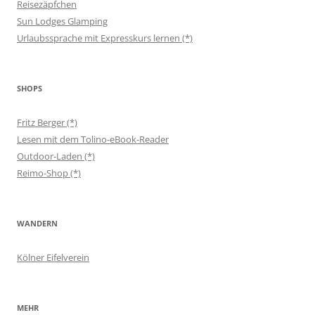
Reisezäpfchen
Sun Lodges Glamping
Urlaubssprache mit Expresskurs lernen (*)
SHOPS
Fritz Berger (*)
Lesen mit dem Tolino-eBook-Reader
Outdoor-Laden (*)
Reimo-Shop (*)
WANDERN
Kölner Eifelverein
MEHR