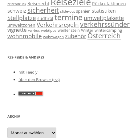
Reiseziele
Reiserecht
Rückrufaktionen
reifendruck
sicherheit
schweiz
statistiken
spanien
slide-out
termine
Stellplätze
umweltplakette
südtirol
verkehrssünder
Verkehrsregeln
umweltzonen
vignette
weißer stein
Winter
wintercamping
webtipps
vw-bus
Österreich
wohnmobile
zubehör
wohnwagen
RSS-FEEDS & ANDERES
mit Feedly
über den Browser (rss)
ARCHIV
Archiv