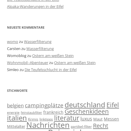
Alpaka-Wanderungen in der Eifel
NEUESTE KOMMENTARE
womo
zu
Wasserfilterung
Carsten
zu
Wasserfilterung
Womoblog
zu
Ostern am weißen Stein
Wohnmobil--Abenteuer
zu
Ostern am weißen Stein
Simleo
zu
Die Teufelsschlucht in der Eifel
STICHWORTE
deutschland
Eifel
campingplätze
belgien
Geschenkideen
frankreich
energie
feinstaubfilter
italien
literatur
luxus
Messen
linktipps
Maut
Krimis
Nachrichten
Recht
Mittelalter
partikel-filter