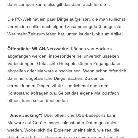
dann campen kann, also gilt das dann auch für die…
Die PC-Welt hat ein paar Dinge aufgelistet, die man tunlichst
vermeiden sollte, nachfolgend zusammengefaßt aufgelistet.
Wer mehr Zeit zum lesen hat, unten ist der Link zum Artikel.
Öffentliche WLAN-Netzwerke:
Können von Hackern
abgefangen werden, insbesondere bei unverschlüsselten
Verbindungen. Gefälschte Hotspots können Zugangsdaten
abgreifen oder Malware einschleusen. Wenn schon öffentlich,
dann nur ungefährliche Dinge machen. Zu den zu
vermeidenden Dingen zählt sicherlich mal eben den
Kontostand abfragen o.ä. Selbst das eigene Mailpostfach
öffnen, kann schon übel enden.
„Juice Jacking“:
Über öffentliche USB-Ladeports kann
Malware auf Geräte eingeschleust oder Daten gestohlen
werden. Wobei sich die Experten uneins sind, wie real die
Gefahr wirklich ist. Aber wenn man es vermeiden kann, dann