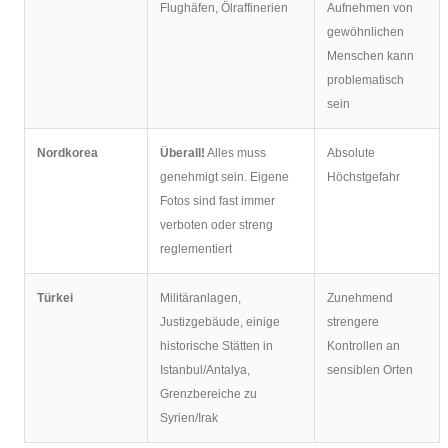
Flughäfen, Ölraffinerien
Aufnehmen von
gewöhnlichen
Menschen kann
problematisch
sein
Nordkorea
Überall!
Alles muss
Absolute
genehmigt sein. Eigene
Höchstgefahr
Fotos sind fast immer
verboten oder streng
reglementiert
Türkei
Militäranlagen,
Zunehmend
Justizgebäude, einige
strengere
historische Stätten in
Kontrollen an
Istanbul/Antalya,
sensiblen Orten
Grenzbereiche zu
Syrien/Irak