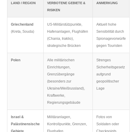
LAND / REGION
VERBOTENE GEBIETE &
ANMERKUNG
RISIKEN
Griechenland
US-Militärstützpunkte,
Aktuell hohe
(Kreta, Souda)
Hafenanlagen, Flughäfen
Sensibilität durch
(Chania, Iraklio),
Spionagevorwürfe
strategische Brücken
gegen Touristen
Polen
Alle militärischen
Strenges
Einrichtungen,
Sicherheitsgesetz
Grenzübergänge
aufgrund
(besonders zur
geopolitischer
Ukraine/Weißrussland),
Lage
Kraftwerke,
Regierungsgebäude
Israel &
Militäranlagen,
Fotos von
Palästinensische
Kontrollpunkte, Grenzen,
Soldaten oder
Gebiete
Flughafen,
Checkpoints