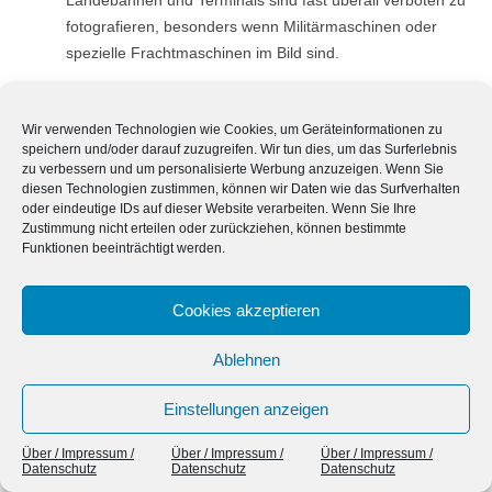
Landebahnen und Terminals sind fast überall verboten zu
fotografieren, besonders wenn Militärmaschinen oder
spezielle Frachtmaschinen im Bild sind.
Was Sie als Reisender tun müssen
Wir verwenden Technologien wie Cookies, um Geräteinformationen zu
speichern und/oder darauf zuzugreifen. Wir tun dies, um das Surferlebnis
Schutz vor diesen Risiken ist einfach, aber erfordert eine
zu verbessern und um personalisierte Werbung anzuzeigen. Wenn Sie
gewisse Disziplin:
diesen Technologien zustimmen, können wir Daten wie das Surfverhalten
oder eindeutige IDs auf dieser Website verarbeiten. Wenn Sie Ihre
Zustimmung nicht erteilen oder zurückziehen, können bestimmte
Achten Sie auf Schilder: „Fotografieren verboten“, „No
Funktionen beeinträchtigt werden.
Photography“ oder Symbole mit durchgestrichener
Kamera sind keine Vorschläge. Ignorieren Sie sie besser
Cookies akzeptieren
nicht.
Seien Sie skeptisch bei Militärangehörigen: Wenn
Ablehnen
Soldaten oder Sicherheitskräfte Sie beim Fotografieren
beobachten, stoppen Sie sofort, stecken Sie die Kamera
Einstellungen anzeigen
weg und zeigen Sie Verständnis.
Handy-Apps nutzen: Viele Länder haben Apps, die
Über / Impressum /
Über / Impressum /
Über / Impressum /
Datenschutz
Datenschutz
Datenschutz
anzeigen, wo bestimmte Bereiche („Red Zones“) nicht