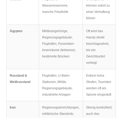
Wasserreservoire,
können sofort zu
manche Friedhöfe
einer Verhaftung
führen
Ägypten
Militärangehörige,
Oft wird das
Regierungsgebäude,
Handy direkt
Flughäfen, Pyramiden-
beschlagnahmt,
Innenräume (teilweise),
bis ein
bestimmte Brücken
Gerichtsurteil
vorliegt
Russland &
Flughäfen, U-Bahn-
Extrem hohe
Weißrussland
Stationen, Militär,
Strafen; Touristen
Regierungsgebäude,
werden oft als
industrielle Anlagen
Spione eingestuft
Iran
Regierungseinrichtungen,
Streng kontrolliert;
militärische Standorte,
auch das