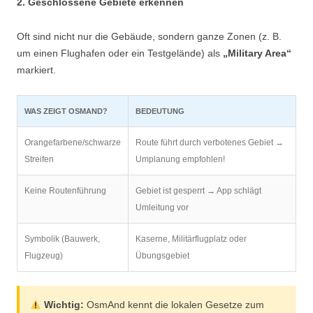
2. Geschlossene Gebiete erkennen
Oft sind nicht nur die Gebäude, sondern ganze Zonen (z. B.
um einen Flughafen oder ein Testgelände) als
„Military Area“
markiert.
WAS ZEIGT OSMAND?
BEDEUTUNG
Orangefarbene/schwarze
Route führt durch verbotenes Gebiet →
Streifen
Umplanung empfohlen!
Keine Routenführung
Gebiet ist gesperrt → App schlägt
Umleitung vor
Symbolik (Bauwerk,
Kaserne, Militärflugplatz oder
Flugzeug)
Übungsgebiet
Wichtig:
OsmAnd kennt die lokalen Gesetze zum