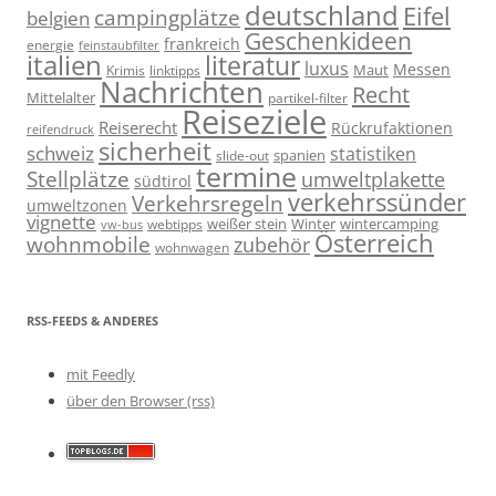
deutschland
Eifel
campingplätze
belgien
Geschenkideen
frankreich
energie
feinstaubfilter
italien
literatur
luxus
Messen
linktipps
Maut
Krimis
Nachrichten
Recht
Mittelalter
partikel-filter
Reiseziele
Reiserecht
Rückrufaktionen
reifendruck
sicherheit
schweiz
statistiken
spanien
slide-out
termine
Stellplätze
umweltplakette
südtirol
verkehrssünder
Verkehrsregeln
umweltzonen
vignette
weißer stein
Winter
wintercamping
webtipps
vw-bus
Österreich
wohnmobile
zubehör
wohnwagen
RSS-FEEDS & ANDERES
mit Feedly
über den Browser (rss)