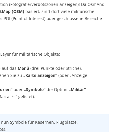
ktion (Fotografierverbotszonen anzeigen)! Da OsmAnd
etMap (OSM)
basiert, sind dort viele militärische
 POI (Point of Interest) oder geschlossene Bereiche
Layer für militärische Objekte:
 auf das
Menü
(drei Punkte oder Striche).
hen Sie zu
„Karte anzeigen“
(oder „Anzeige-
orien“
oder
„Symbole“
die Option
„Militär“
rracks“ gelistet).
 nun Symbole für Kasernen, Flugplätze,
ts.