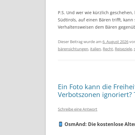
P.S. Und wer wie kürzlich geschehen,
Südtirols, auf einen Bären trifft, kan
Verhaltensweisen dem Bären gegenü
Dieser Beitrag wurde am
6. August 2026
vo
bärensichtungen
,
italien
,
Recht
,
Reiseziele
,
Ein Foto kann die Freihe
Verbotszonen ignoriert? T
Schreibe eine Antwort
OsmAnd: Die kostenlose Alter