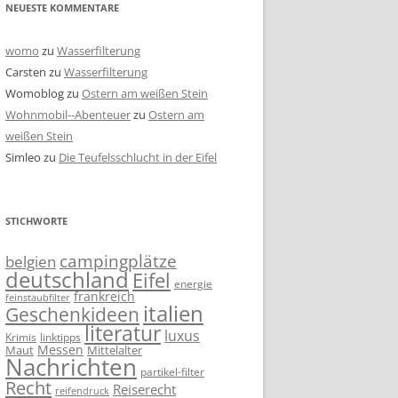
NEUESTE KOMMENTARE
womo
zu
Wasserfilterung
Carsten
zu
Wasserfilterung
Womoblog
zu
Ostern am weißen Stein
Wohnmobil--Abenteuer
zu
Ostern am
weißen Stein
Simleo
zu
Die Teufelsschlucht in der Eifel
STICHWORTE
campingplätze
belgien
deutschland
Eifel
energie
frankreich
feinstaubfilter
italien
Geschenkideen
literatur
luxus
linktipps
Krimis
Messen
Mittelalter
Maut
Nachrichten
partikel-filter
Recht
Reiserecht
reifendruck