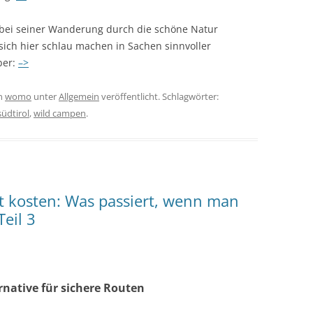
 bei seiner Wanderung durch die schöne Natur
n sich hier schlau machen in Sachen sinnvoller
ber:
–>
n
womo
unter
Allgemein
veröffentlicht. Schlagwörter:
südtirol
,
wild campen
.
it kosten: Was passiert, wenn man
eil 3
native für sichere Routen