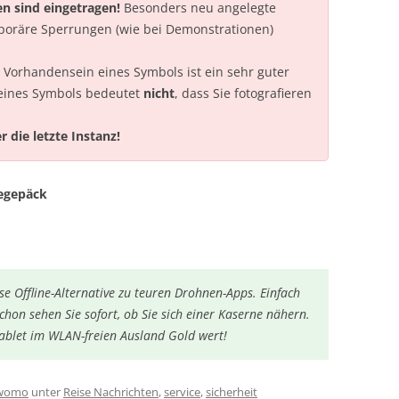
en sind eingetragen!
Besonders neu angelegte
poräre Sperrungen (wie bei Demonstrationen)
Vorhandensein eines Symbols ist ein sehr guter
 eines Symbols bedeutet
nicht
, dass Sie fotografieren
 die letzte Instanz!
egepäck
se Offline-Alternative
zu teuren Drohnen-Apps. Einfach
chon sehen Sie sofort, ob Sie sich einer Kaserne nähern.
ablet im WLAN-freien Ausland Gold wert!
womo
unter
Reise Nachrichten
,
service
,
sicherheit