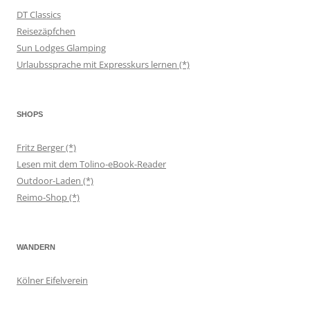
DT Classics
Reisezäpfchen
Sun Lodges Glamping
Urlaubssprache mit Expresskurs lernen (*)
SHOPS
Fritz Berger (*)
Lesen mit dem Tolino-eBook-Reader
Outdoor-Laden (*)
Reimo-Shop (*)
WANDERN
Kölner Eifelverein