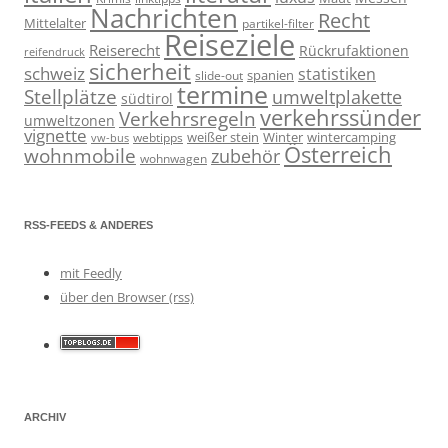
Nachrichten
Recht
Mittelalter
partikel-filter
Reiseziele
Reiserecht
Rückrufaktionen
reifendruck
sicherheit
schweiz
statistiken
spanien
slide-out
termine
Stellplätze
umweltplakette
südtirol
verkehrssünder
Verkehrsregeln
umweltzonen
vignette
weißer stein
Winter
wintercamping
webtipps
vw-bus
Österreich
wohnmobile
zubehör
wohnwagen
RSS-FEEDS & ANDERES
mit Feedly
über den Browser (rss)
ARCHIV