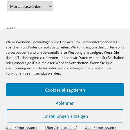
Archiv
META
Wir verwenden Technologien wie Cookies, um Geräteinformationen zu
Anmelden
speichern und/oder darauf zuzugreifen. Wir tun dies, um das Surferlebnis
Eintrags-Feed
zu verbessern und um personalisierte Werbung anzuzeigen. Wenn Sie
Kommentar-Feed
diesen Technologien zustimmen, können wir Daten wie das Surfverhalten
oder eindeutige IDs auf dieser Website verarbeiten. Wenn Sie Ihre
WordPress.org
Zustimmung nicht erteilen oder zurückziehen, können bestimmte
Funktionen beeinträchtigt werden.
SIEBEN TAGE, SIEBEN THEMEN
Cookies akzeptieren
Ablehnen
Einstellungen anzeigen
Über / Impressum / Datenschutz
Stolz präsentiert von WordPress
Über / Impressum /
Über / Impressum /
Über / Impressum /