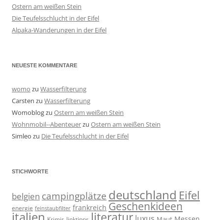
Ostern am weißen Stein
Die Teufelsschlucht in der Eifel
Alpaka-Wanderungen in der Eifel
NEUESTE KOMMENTARE
womo
zu
Wasserfilterung
Carsten
zu
Wasserfilterung
Womoblog
zu
Ostern am weißen Stein
Wohnmobil--Abenteuer
zu
Ostern am weißen Stein
Simleo
zu
Die Teufelsschlucht in der Eifel
STICHWORTE
deutschland
Eifel
campingplätze
belgien
Geschenkideen
frankreich
energie
feinstaubfilter
italien
literatur
luxus
Messen
linktipps
Maut
Krimis