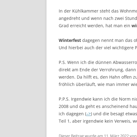
In der Kühlkammer steht das Wohnmob
angedreht und wenn nach zwei Stund
Grad erreicht werden, hat man ein
wi
Winterfest
dagegen nennt man das offe
Und hierbei auch der viel wichtigere P
P.S. Wenn ich die dünnen Abwasserr
direkt am Ende der Verrohrung, dann k
werden. Da hilft es, den Hahn offen 
fröhlich überläuft, wie man immer w
P.P.S. Irgendwie kann ich die Norm ni
2008 und da geht es anscheinend hau
ich dagegen (
–>
) und die besagt etwa
Teil 1, aber irgendwie kein Verweis, w
Dieser Beitrag wurde am
11. März 2022
vo