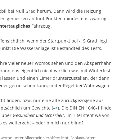
il bei Null Grad herum. Dann wird die Heizung
en gemessen an fünf Punkten mindestens zwanzig
ntertaugliches
Fahrzeug.
nsichtlich, wenn der Startpunkt bei -15 Grad liegt.
unkt: Die Wasseranlage ist Bestandteil des Tests.
ohre vieler neuer Womos sehen und den Absperrhahn
ann das eigentlich nicht wirklich was mit Winterfest
zu lassen und einen Eimer drunterzustellen, der dann
ieder gerne sehen kann
, in der Regel bei Wohnwagen
.
cht finden, bzw. nur eine alte zurückgezogene aus
ptsächlich um Gewichte (
–>
). Die DIN EN 1646-1 finde
s über
Gesundheit und Sicherheit
. Im Titel steht wa von
o es weitergeht – oder bin ich nur blind?
n
womo
unter
Allgemein
veröffentlicht. Schlagwörter: