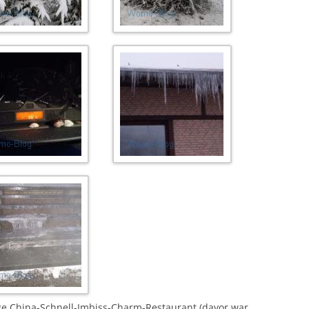
ige China-Schnell-Imbiss-Charm-Restaurant (davor war