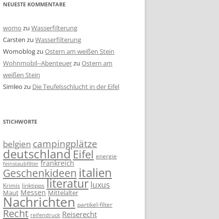
NEUESTE KOMMENTARE
womo
zu
Wasserfilterung
Carsten
zu
Wasserfilterung
Womoblog
zu
Ostern am weißen Stein
Wohnmobil--Abenteuer
zu
Ostern am
weißen Stein
Simleo
zu
Die Teufelsschlucht in der Eifel
STICHWORTE
campingplätze
belgien
deutschland
Eifel
energie
frankreich
feinstaubfilter
italien
Geschenkideen
literatur
luxus
linktipps
Krimis
Messen
Mittelalter
Maut
Nachrichten
partikel-filter
Recht
Reiserecht
reifendruck