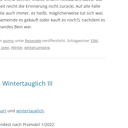
t reicht die Erinnerung nicht zurück). Auf alle Fälle
e auch immer, es heißt, möglicherweise tut sich was
 Gemeinde es gekauft (oder kauft es noch?), nachdem es
mandes Bein war.
on
womo
unter
Reiseziele
veröffentlicht. Schlagwörter:
Eifel
,
 stein
,
Winter
,
wintercamping
.
 Wintertauglich III
hart
und
wintertauglich
.
indest nach Promobil 1/2022: