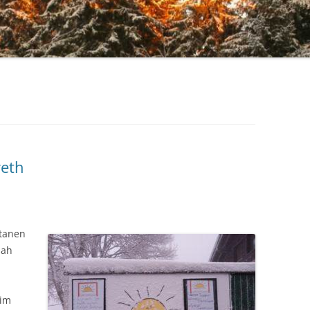
reth
ntanen
sah
 im