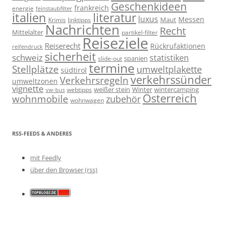
Geschenkideen
frankreich
energie
feinstaubfilter
italien
literatur
luxus
Messen
linktipps
Maut
Krimis
Nachrichten
Recht
Mittelalter
partikel-filter
Reiseziele
Reiserecht
Rückrufaktionen
reifendruck
sicherheit
schweiz
statistiken
spanien
slide-out
termine
Stellplätze
umweltplakette
südtirol
verkehrssünder
Verkehrsregeln
umweltzonen
vignette
weißer stein
Winter
wintercamping
webtipps
vw-bus
Österreich
wohnmobile
zubehör
wohnwagen
RSS-FEEDS & ANDERES
mit Feedly
über den Browser (rss)