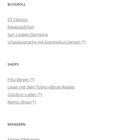
BLOGROLL
DT Classics
Reisezäpfchen
Sun Lodges Glamping
Urlaubssprache mit Expresskurs lernen (*)
SHOPS
Fritz Berger (*)
Lesen mit dem Tolino-eBook-Reader
Outdoor-Laden (*)
Reimo-Shop (*)
WANDERN
Kölner Eifelverein