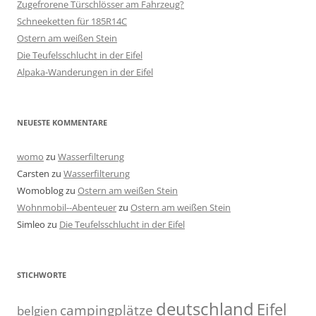
Zugefrorene Türschlösser am Fahrzeug?
Schneeketten für 185R14C
Ostern am weißen Stein
Die Teufelsschlucht in der Eifel
Alpaka-Wanderungen in der Eifel
NEUESTE KOMMENTARE
womo
zu
Wasserfilterung
Carsten
zu
Wasserfilterung
Womoblog
zu
Ostern am weißen Stein
Wohnmobil--Abenteuer
zu
Ostern am weißen Stein
Simleo
zu
Die Teufelsschlucht in der Eifel
STICHWORTE
deutschland
Eifel
campingplätze
belgien