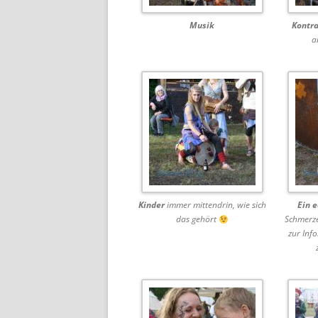
Musik
Kontr
a
Kinder
immer mittendrin, wie sich
Ein e
das gehört
Schmerze
zur Inf