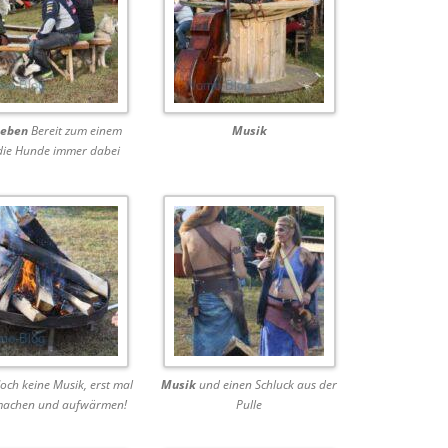
leben
Bereit zum einem
Musik
 die Hunde immer dabei
ch keine Musik, erst mal
Musik
und einen Schluck aus der
machen und aufwärmen!
Pulle