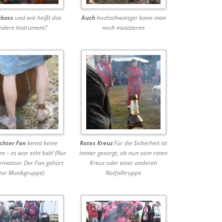
abass
und wie heißt das
Auch
hochschwanger kann man
ndere Instrument?
noch musizieren
chter Fan
kennt keine
Rotes Kreuz
Für die Sicherheit ist
n – es war echt kalt! (Nur
immer gesorgt, ob nun vom roten
ormation: Der Fan gehört
Kreuz oder einer anderen
zur Musikgruppe)
Notfalltruppe