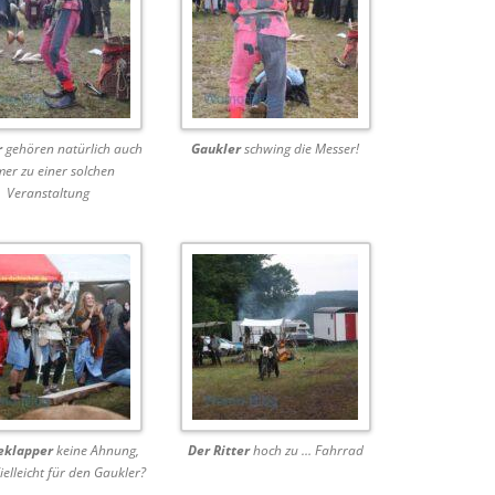
r
gehören natürlich auch
Gaukler
schwing die Messer!
er zu einer solchen
Veranstaltung
eklapper
keine Ahnung,
Der Ritter
hoch zu … Fahrrad
ielleicht für den Gaukler?