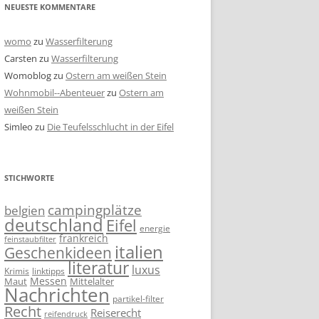
NEUESTE KOMMENTARE
womo
zu
Wasserfilterung
Carsten
zu
Wasserfilterung
Womoblog
zu
Ostern am weißen Stein
Wohnmobil--Abenteuer
zu
Ostern am
weißen Stein
Simleo
zu
Die Teufelsschlucht in der Eifel
STICHWORTE
campingplätze
belgien
deutschland
Eifel
energie
frankreich
feinstaubfilter
italien
Geschenkideen
literatur
luxus
linktipps
Krimis
Messen
Mittelalter
Maut
Nachrichten
partikel-filter
Recht
Reiserecht
reifendruck