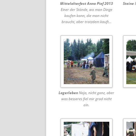
Mittelalterfest Anno Pief 2013
Steine
E
Einer der Stände, wo man Dinge
kaufen kann, die man nicht
braucht, aber trotzdem kauft…
Lagerleben
Naja, nicht ganz, aber
was besseres fiel mir grad nicht
ein.