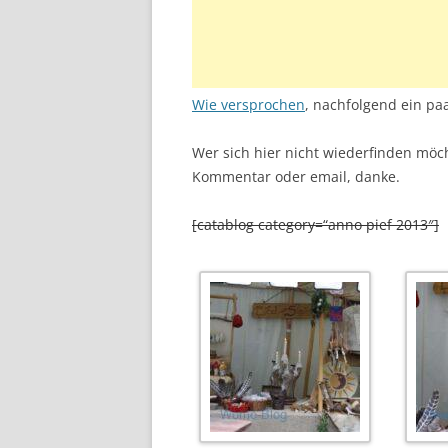
Wie versprochen
, nachfolgend ein paa
Wer sich hier nicht wiederfinden möch
Kommentar oder email, danke.
[catablog category=“anno pief 2013″]