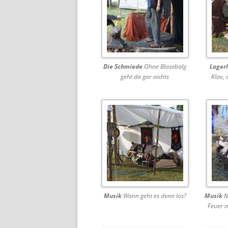
Die Schmiede
Ohne Blasebalg
Lager
geht da gar nichts
Klav,
Musik
Wann geht es denn los?
Musik
No
Feuer 