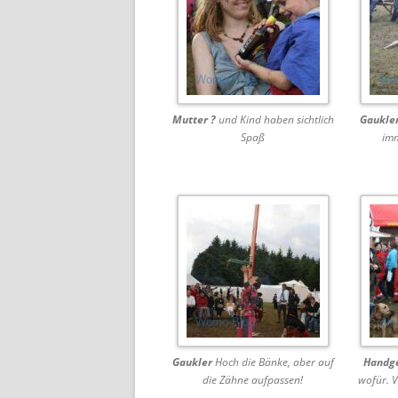
Mutter ?
und Kind haben sichtlich
Gaukle
Spaß
imm
Gaukler
Hoch die Bänke, aber auf
Handg
die Zähne aufpassen!
wofür. V