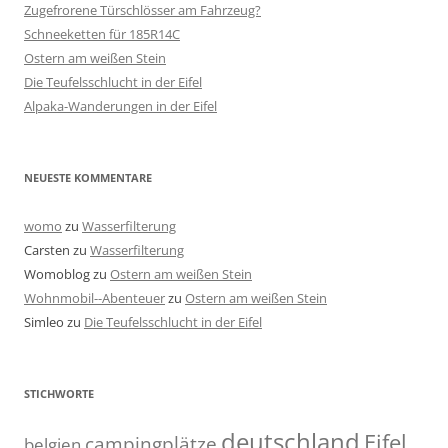
Zugefrorene Türschlösser am Fahrzeug?
Schneeketten für 185R14C
Ostern am weißen Stein
Die Teufelsschlucht in der Eifel
Alpaka-Wanderungen in der Eifel
NEUESTE KOMMENTARE
womo
zu
Wasserfilterung
Carsten
zu
Wasserfilterung
Womoblog
zu
Ostern am weißen Stein
Wohnmobil--Abenteuer
zu
Ostern am weißen Stein
Simleo
zu
Die Teufelsschlucht in der Eifel
STICHWORTE
deutschland
Eifel
campingplätze
belgien