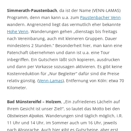
Simmerath-Paustenbach
, da ist der Name (VENN-LAMAS)
Programm, denn man kann u.a. zum
Paustenbacher Venn
wandern. Angrenzend liegt das vermutlich eher bekannte
Hohe Venn
. Wanderungen gehen „dienstags bis freitags
nach Vereinbarung, auch mit kleineren Gruppen. Dauer
mindestens 2 Stunden.“ Besonderheit hier, man kann eine
Patenchaft übernehmen und dann ist u.a. eine Tour
inbegriffen. Ein Gutschein läßt sich kopieren, ausdrucken
und dann per Vorkasse sozusagen aktivieren. Es gibt keine
Kostenreduktion für „Nur Begleiter“ dafür sind die Preise
relativ günstig. (
Venn-Lamas
), Entfernung von Köln: etwa 70
Kilometer.
Bad Münstereifel – Holzem
, „Ein zufriedenes Lächeln auf
Ihrem Gesicht ist unser Ziel!“, so lautet das Motto bei den
Obstwiesen Alpakas
. Wanderungen sind täglich möglich, i.R.
11 Uhr und 14 Uhr, im Sommer auch um 16 Uhr, jeweils
nach Absprache. Auch hier gibt es Gutscheine, aber erst