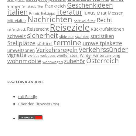
Geschenkideen
frankreich
energie
feinstaubfilter
italien
literatur
luxus
Messen
linktipps
Maut
Krimis
Nachrichten
Recht
Mittelalter
partikel-filter
Reiseziele
Reiserecht
Rückrufaktionen
reifendruck
sicherheit
schweiz
statistiken
spanien
slide-out
termine
Stellplätze
umweltplakette
südtirol
verkehrssünder
Verkehrsregeln
umweltzonen
vignette
weißer stein
Winter
wintercamping
webtipps
vw-bus
Österreich
wohnmobile
zubehör
wohnwagen
RSS-FEEDS & ANDERES
mit Feedly
über den Browser (rss)