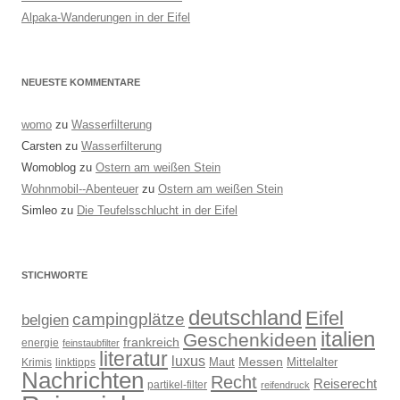
Alpaka-Wanderungen in der Eifel
NEUESTE KOMMENTARE
womo
zu
Wasserfilterung
Carsten
zu
Wasserfilterung
Womoblog
zu
Ostern am weißen Stein
Wohnmobil--Abenteuer
zu
Ostern am weißen Stein
Simleo
zu
Die Teufelsschlucht in der Eifel
STICHWORTE
deutschland
Eifel
campingplätze
belgien
italien
Geschenkideen
frankreich
energie
feinstaubfilter
literatur
luxus
Messen
Mittelalter
linktipps
Maut
Krimis
Nachrichten
Recht
Reiserecht
partikel-filter
reifendruck