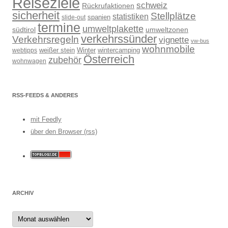
Reiseziele
schweiz
Rückrufaktionen
sicherheit
Stellplätze
statistiken
spanien
slide-out
termine
umweltplakette
südtirol
umweltzonen
verkehrssünder
Verkehrsregeln
vignette
vw-bus
wohnmobile
weißer stein
Winter
wintercamping
webtipps
Österreich
zubehör
wohnwagen
RSS-FEEDS & ANDERES
mit Feedly
über den Browser (rss)
ARCHIV
Archiv