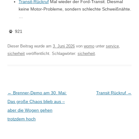
Transit-Rückruf
Mal wieder der Ford-Transit. Diesmal
keine Motor-Probleme, sondern schlechte Schweißnähte.
…
921
Dieser Beitrag wurde am
3. Juni 2026
von
womo
unter
service
,
sicherheit
veröffentlicht. Schlagwörter:
sicherheit
.
Beitragsnavigation
←
Brenner-Demo am 30. Mai:
Transit Rückruf
→
Das große Chaos blieb aus –
aber die Wogen gehen
trotzdem hoch