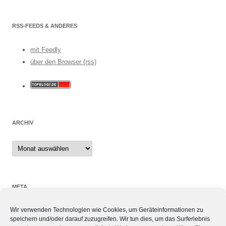
RSS-FEEDS & ANDERES
mit Feedly
über den Browser (rss)
ARCHIV
Archiv
META
Wir verwenden Technologien wie Cookies, um Geräteinformationen zu
Anmelden
speichern und/oder darauf zuzugreifen. Wir tun dies, um das Surferlebnis
Eintrags-Feed