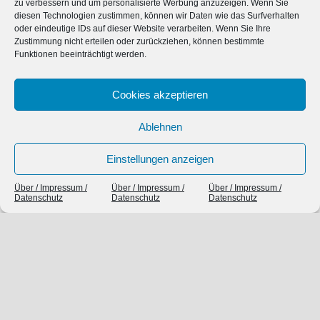
zu verbessern und um personalisierte Werbung anzuzeigen. Wenn Sie
Kommentar-Feed
diesen Technologien zustimmen, können wir Daten wie das Surfverhalten
oder eindeutige IDs auf dieser Website verarbeiten. Wenn Sie Ihre
WordPress.org
Zustimmung nicht erteilen oder zurückziehen, können bestimmte
Funktionen beeinträchtigt werden.
SIEBEN TAGE, SIEBEN THEMEN
Cookies akzeptieren
Ablehnen
Einstellungen anzeigen
Über / Impressum /
Über / Impressum /
Über / Impressum /
Datenschutz
Datenschutz
Datenschutz