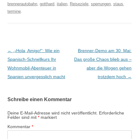
brennerautobahn
,
gotthard
,
italien
,
Reiseziele
,
sperrungen
,
staus
,
termine
.
Beitragsnavigation
←
„¡Hola, Amigo!“: Wie ein
Brenner-Demo am 30. Mai:
Spanisch-Schnellkurs Ihr
Das große Chaos blieb aus –
Wohnmobil-Abenteuer in
aber die Wogen gehen
Spanien unvergesslich macht
trotzdem hoch
→
Schreibe einen Kommentar
Deine E-Mail-Adresse wird nicht veröffentlicht.
Erforderliche
Felder sind mit
*
markiert
Kommentar
*