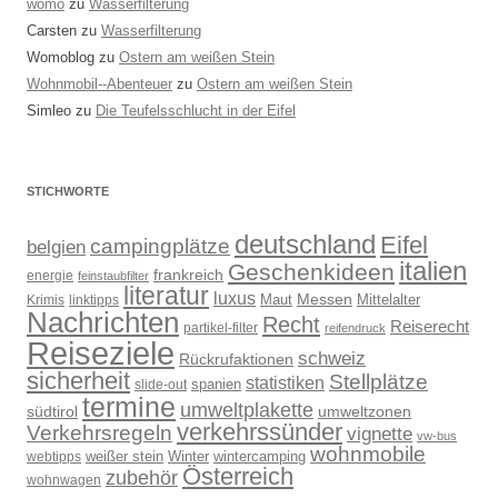
womo
zu
Wasserfilterung
Carsten
zu
Wasserfilterung
Womoblog
zu
Ostern am weißen Stein
Wohnmobil--Abenteuer
zu
Ostern am weißen Stein
Simleo
zu
Die Teufelsschlucht in der Eifel
STICHWORTE
deutschland
Eifel
campingplätze
belgien
italien
Geschenkideen
frankreich
energie
feinstaubfilter
literatur
luxus
Messen
Mittelalter
linktipps
Maut
Krimis
Nachrichten
Recht
Reiserecht
partikel-filter
reifendruck
Reiseziele
schweiz
Rückrufaktionen
sicherheit
Stellplätze
statistiken
spanien
slide-out
termine
umweltplakette
südtirol
umweltzonen
verkehrssünder
Verkehrsregeln
vignette
vw-bus
wohnmobile
weißer stein
Winter
wintercamping
webtipps
Österreich
zubehör
wohnwagen