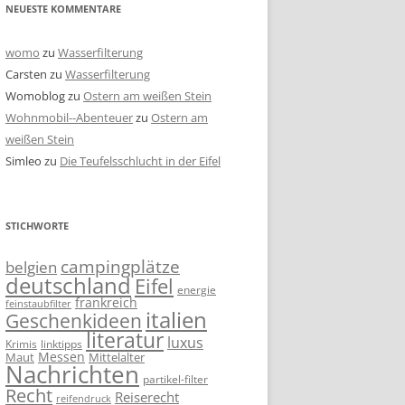
NEUESTE KOMMENTARE
womo
zu
Wasserfilterung
Carsten
zu
Wasserfilterung
Womoblog
zu
Ostern am weißen Stein
Wohnmobil--Abenteuer
zu
Ostern am
weißen Stein
Simleo
zu
Die Teufelsschlucht in der Eifel
STICHWORTE
campingplätze
belgien
deutschland
Eifel
energie
frankreich
feinstaubfilter
italien
Geschenkideen
literatur
luxus
linktipps
Krimis
Messen
Mittelalter
Maut
Nachrichten
partikel-filter
Recht
Reiserecht
reifendruck