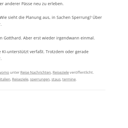
er anderer Pässe neu zu erleben.
 Wie sieht die Planung aus, in Sachen Sperrung? Über
.
en Gotthard. Aber erst wieder irgendwann einmal.
 KI-unterstützt verfaßt. Trotzdem oder gerade
.
womo
unter
Reise Nachrichten
,
Reiseziele
veröffentlicht.
italien
,
Reiseziele
,
sperrungen
,
staus
,
termine
.