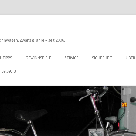
nwagen. Zwanzig Jahre – seit 2006.
HTIPPS
GEWINNSPIELE
SERVICE
SICHERHEIT
ÜBER
BIL
 09:09:13]