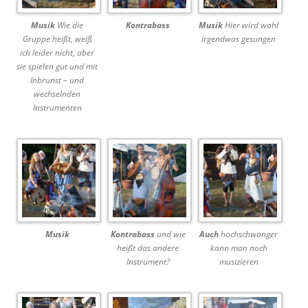
Musik
Wie die
Kontrabass
Musik
Hier wird wohl
Gruppe heißt, weiß
irgendwas gesungen
ich leider nicht, aber
sie spielen gut und mit
Inbrunst – und
wechselnden
Instrumenten
Musik
Kontrabass
und wie
Auch
hochschwanger
heißt das andere
kann man noch
Instrument?
musizieren