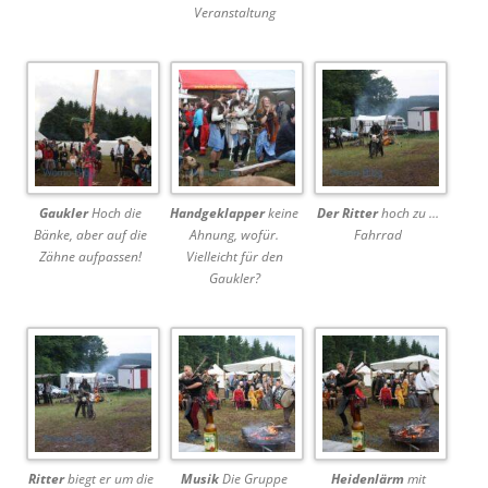
Veranstaltung
Gaukler
Hoch die
Handgeklapper
keine
Der Ritter
hoch zu …
Bänke, aber auf die
Ahnung, wofür.
Fahrrad
Zähne aufpassen!
Vielleicht für den
Gaukler?
Ritter
biegt er um die
Musik
Die Gruppe
Heidenlärm
mit