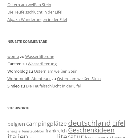
Ostern am weißen Stein
Die Teufelsschlucht in der Eifel
Alpaka-Wanderungen in der Eifel
NEUESTE KOMMENTARE
womo
zu
Wasserfilterung
Carsten
zu
Wasserfilterung
Womoblog
zu
Ostern am weißen Stein
Wohnmobil--Abenteuer
zu
Ostern am weißen Stein
Simleo
zu
Die Teufelsschlucht in der Eifel
STICHWORTE
deutschland
Eifel
campingplätze
belgien
Geschenkideen
frankreich
energie
feinstaubfilter
italien
literatur
luxus
Messen