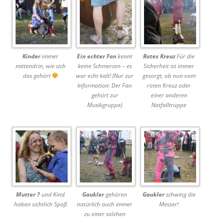
Kinder
immer
Ein echter Fan
kennt
Rotes Kreuz
Für die
mittendrin, wie sich
keine Schmerzen – es
Sicherheit ist immer
das gehört
war echt kalt! (Nur zur
gesorgt, ob nun vom
Information: Der Fan
roten Kreuz oder
gehört zur
einer anderen
Musikgruppe)
Notfalltruppe
Mutter ?
und Kind
Gaukler
gehören
Gaukler
schwing die
haben sichtlich Spaß
natürlich auch immer
Messer!
zu einer solchen