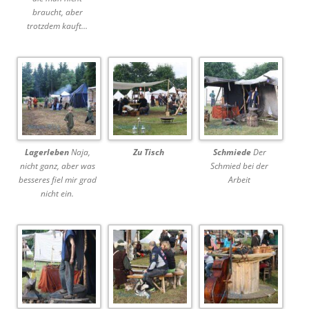
braucht, aber
trotzdem kauft…
Lagerleben
Naja,
Zu Tisch
Schmiede
Der
nicht ganz, aber was
Schmied bei der
besseres fiel mir grad
Arbeit
nicht ein.