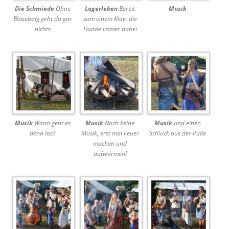
Die Schmiede
Ohne
Lagerleben
Bereit
Musik
Blasebalg geht da gar
zum einem Klav, die
nichts
Hunde immer dabei
Musik
Wann geht es
Musik
Noch keine
Musik
und einen
denn los?
Musik, erst mal Feuer
Schluck aus der Pulle
machen und
aufwärmen!