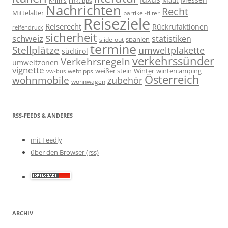
linktipps
Maut
Krimis
Nachrichten
Recht
Mittelalter
partikel-filter
Reiseziele
Reiserecht
Rückrufaktionen
reifendruck
sicherheit
schweiz
statistiken
spanien
slide-out
termine
Stellplätze
umweltplakette
südtirol
verkehrssünder
Verkehrsregeln
umweltzonen
vignette
weißer stein
Winter
wintercamping
webtipps
vw-bus
Österreich
wohnmobile
zubehör
wohnwagen
RSS-FEEDS & ANDERES
mit Feedly
über den Browser (rss)
ARCHIV